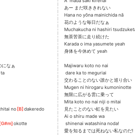
A ̄ mada saki kirenai
あー まだ咲ききれない
Hana no yōna mainichida nā
花のような毎日だなぁ
Muchakucha ni hashiri tsudzuket
無茶苦茶に走り続けた
Karada o ima yasumete yeah
身体を今休めて yeah
のになぁ
Majiwaru koto no nai
]
ta
 dare ka to meguriai
交わることのない誰かと巡り合い
Mugen ni hirogaru kumoninotte
無限に広がる雲に乗って
Mita koto no nai niji o mitai
hitai no
[
B
]
dakeredo
見たことのない虹を見たい
Ai o shiru made wa
G#m
]
okotte
 shinenai watashina noda!
愛を知るまでは死ねない私なのだ!