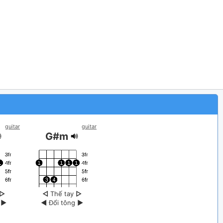
guitar
guitar
G#m
▷
◁
Thế tay
▷
g
▶
◀
Đổi tông
▶