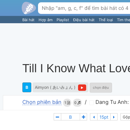
Bài hát
Hợp âm
Playlist
Điệu bài hát
Thể loại
Tìm th
Till I Know What Lov
B
Aimyon ( あいみょん )
chọn điệu
Chọn phiên bản
/
Dang Tu Anh:
1
0
Gộp