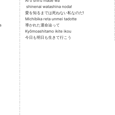
Ai o shiru made wa
 shinenai watashina noda!
愛を知るまでは死ねない私なのだ!
Michibika reta unmei tadotte
a
導かれた運命辿って
Kyōmoashitamo ikite ikou
今日も明日も生きて行こう