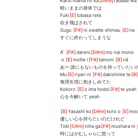
Karui mama no ka
[
D#m
]
radade wa
軽いままの身体では
Fuki
[
E
]
tobasa rete
吹き飛ばされて
Sugu 
[
F#
]
ni owatte shimau 
[
E
]
na
すぐに終わってしまうな
A ̄ 
[
F#
]
dareni
[
D#m
]
mo nai mono
 o 
[
E
]
motte i
[
F#
]
tainoni 
[
B
]
nā
あー 誰にもないものを持っていたい
Mu
[
E
]
riyari ni 
[
F#
]
dakishime te
[
B
無理矢理に抱きしめてた
Kokoro 
[
E
]
o ima hodoi
[
F#
]
te yeah
心を今解いて yeah
[
B
]
Yasashī ko
[
D#m
]
koro o 
[
E
]
moc
優しい心を持ちたいのだけれど
Toki
[
C#m
]
niha ga
[
F#
]
mushara ni 
[
時にはがむしゃらに怒って