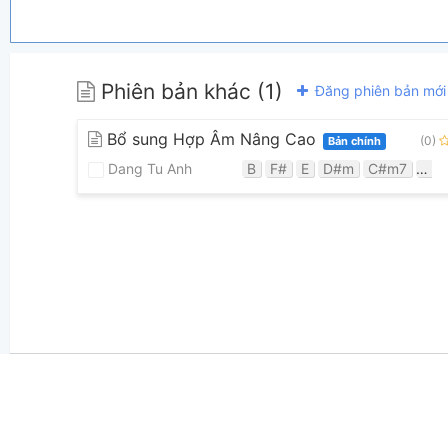
Phiên bản khác (1)
Đăng phiên bản mới
Bổ sung Hợp Âm Nâng Cao
(0)
Bản chính
Dang Tu Anh
B
F#
E
D#m
C#m7
C#
👋
Hợp âm này được đóng góp bởi thành viên
Dang Tu Anh
. N
hoặc
gửi yêu cầu hợp âm
. Hợp âm của bạn sẽ được hiển thị trên t
Nếu bạn thấy hợp âm có sai sót, bạn có thể bình luận ở bên dưới
bài hát có sẵn và lưu thành phiên bản cá nhân bằng cách nhấn 