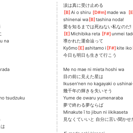
涙は真に受け止める
[
B
]
Ai o shiru 
[
D#m
]
made wa  
[
shinenai wa
[
B
]
tashina noda!
i
愛を知るまでは死ねない私なのだ!
に
[
E
]
Michibika reta 
[
F#
]
unmei tad
au na
導かれた運命辿って
Kyōmo
[
E
]
ashitamo i
[
F#
]
kite iko
今日も明日も生きて行こう
arada
Me no mae ni mieta hoshi wa
目の前に見えた星は
Ikusen'nen no kagayaki o ushinai
幾千年の輝きを失いそう
mo tsudzuku
Yume de owaru yumenaraba
夢で終わる夢ならば
Minakute ī to jibun ni iikikaseta
a
見なくていいと 自分に言い聞かせ
ドは