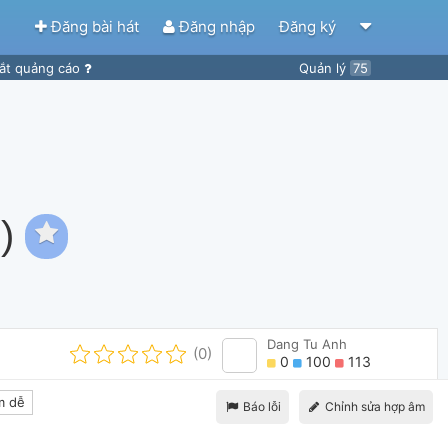
Đăng bài hát
Đăng nhập
Đăng ký
ắt quảng cáo
Quản lý
75
)
Dang Tu Anh
(0)
0
100
113
m dễ
Báo lỗi
Chỉnh sửa hợp âm