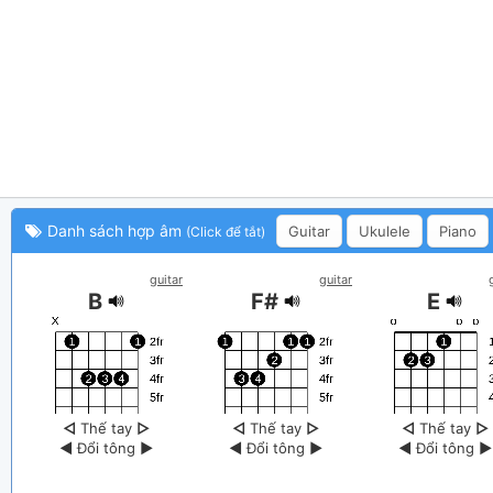
Danh sách hợp âm
Guitar
Ukulele
Piano
(Click để tắt)
guitar
guitar
B
F#
E
◁
Thế tay
▷
◁
Thế tay
▷
◁
Thế tay
▷
◀
Đổi tông
▶
◀
Đổi tông
▶
◀
Đổi tông
▶