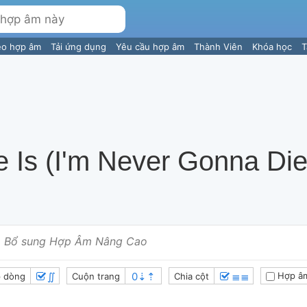
eo hợp âm
Tải ứng dụng
Yêu cầu hợp âm
Thành Viên
Khóa học
T
e Is (I'm Never Gonna Die
Bổ sung Hợp Âm Nâng Cao
∬
≣≣
Hợp â
 dòng
Cuộn trang
Chia cột