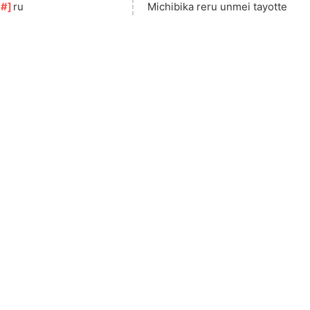
F#
]
ru
Michibika reru unmei tayotte