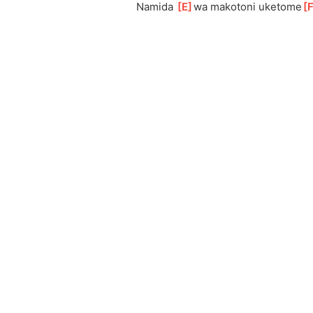
Namida 
[
E
]
wa makotoni uketome
[