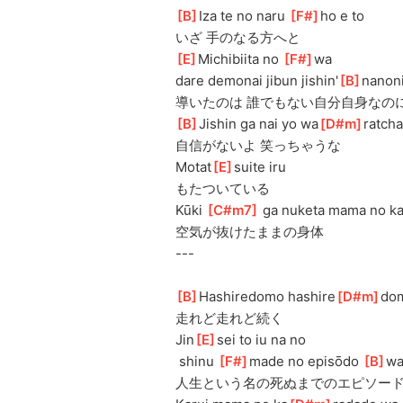
[
B
]
Iza te no naru 
[
F#
]
ho e to
いざ 手のなる方へと
[
E
]
Michibiita no 
[
F#
]
wa 
dare
 demonai jibun jishin'
[
B
]
nanon
導いたのは 誰でもない自分自身なの
[
B
]
Jishin ga nai yo wa
[
D#m
]
ratch
自信がないよ 笑っちゃうな
Motat
[
E
]
suite iru
もたついている
Kūki 
[
C#m7
]
 ga nuketa mama no k
空気が抜けたままの身体
---
[
B
]
Hashiredomo hashire
[
D#m
]
do
走れど走れど続く
Jin
[
E
]
sei to iu na no
 shinu 
[
F#
]
made no episōdo 
[
B
]
w
人生という名の死ぬまでのエピソー