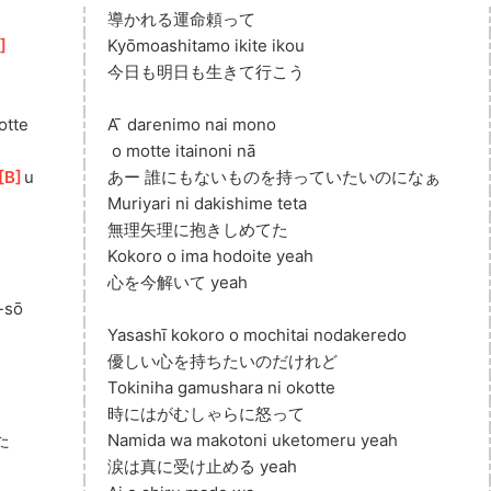
導かれる運命頼って
E
]
Kyōmoashitamo ikite ikou
今日も明日も生きて行こう
otte
A ̄ darenimo nai mono
 o motte itainoni nā
[
B
]
u
あー 誰にもないものを持っていたいのになぁ
Muriyari ni dakishime teta
無理矢理に抱きしめてた
Kokoro o ima hodoite yeah
心を今解いて yeah
-sō
Yasashī kokoro o mochitai nodakeredo
優しい心を持ちたいのだけれど
Tokiniha gamushara ni okotte
時にはがむしゃらに怒って
た
Namida wa makotoni uketomeru yeah
涙は真に受け止める yeah