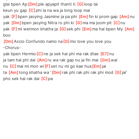
glai bpen Ap
[
Dm
]
ple apyapit thanti ti 
[
G
]
loop lai
keun yu gap 
[
C
]
phi la na wa ja long loop mai
yak 
[
F
]
bpen jaoying Jasmine ja pa phi 
[
Em
]
fin ki prom gap 
[
Am
]
nu
yak 
[
Dm
]
bpen jaoying Nitra ro phi ki 
[
G
]
ma ma joom pit 
[
C
]
nu
yak 
[
F
]
mi wetmon khatha ja 
[
G
]
sek phi 
[
Em
]
ma hai bpen My 
[
Am
]
boo
[
Dm
]
Accio Confundo namo na
[
G
]
mo love you love you
-Chorus-
yak bpen Hermio
[
C
]
ne ja sek hai phi ma rak dtae 
[
E7
]
nu
ja tam hai phi dai 
[
Am
]
ru wa rak gap nu ja fin mai 
[
Gm
]
wai
nu 
[
C
]
mai mi mon wi
[
F
]
set nu mi go kae hua
[
Em
]
jai
ta 
[
Am
]
tong khatha wa '
[
Dm
]
rak phi rak phi rak phi mod 
[
G
]
jai' 
pho sek hai rak dai 
[
C
]
pa