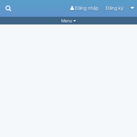
Đăng nhập
Đăng ký
Menu
Bài hát
Guitar Tabs
Playlist
Hợp âm
Điệu bài hát
Thể loại
Tìm theo hợp âm
Tải ứng dụng
Yêu cầu hợp âm
Thành Viên
Khóa học
Quản lý
75
Tắt quảng cáo