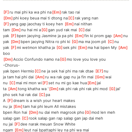
[
F
]
ru mai phi ka wa phi na
[
Em
]
rak tao rai
[
Dm
]
phi koey beua mai ti dtong na
[
C
]
rak yang nan
[
F
]
yang gap jaochay ti koey hen 
[
Em
]
nai nithan
tam 
[
Dm
]
nu hai mi a
[
G
]
gan yud rak mai 
[
C
]
dai
yak 
[
F
]
bpen jaoying Jasmine ja pa phi 
[
Em
]
fin ki prom gap 
[
Am
]
nu
yak 
[
Dm
]
bpen jaoying Nitra ro phi ki 
[
G
]
ma ma joom pit 
[
C
]
nu
yak 
[
F
]
mi wetmon khatha ja 
[
G
]
sek phi 
[
Em
]
ma hai bpen My 
[
Am
]
boo
[
Dm
]
Accio Confundo namo na
[
G
]
mo love you love you
-Chorus-
yak bpen Hermio
[
C
]
ne ja sek hai phi ma rak dtae 
[
E7
]
nu
ja tam hai phi dai 
[
Am
]
ru wa rak gap nu ja fin mai 
[
Gm
]
wai
nu 
[
C
]
mai mi mon wi
[
F
]
set nu mi go kae hua
[
Em
]
jai
ta 
[
Am
]
tong khatha wa '
[
Dm
]
rak phi rak phi rak phi mod 
[
G
]
jai' 
pho sek hai rak dai 
[
C
]
pa
A 
[
F
]
dream is a wish your heart makes
nu ja 
[
Em
]
tam hai phi leum All mistakes
bpen Ron hai 
[
Dm
]
nu dai meh magrook pho
[
G
]
mod len meh
salap gan 
[
C
]
rook salap gan rap salap gan jap dai meh
nu jai 
[
F
]
dee narak meuan Snow White
ngam 
[
Em
]
leut nai bpattaphi ley na phi wa mai