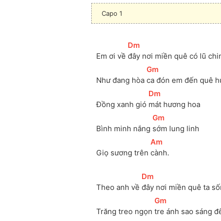
Capo 1
[
Dm
]
Em ơi về 
đây nơi miền quê có lũ chi
[
Gm
]
Như đang hòa 
ca đón em đến quê h
[
Dm
]
Đồng xanh gió 
mát hương hoa
[
Gm
]
Bình minh nắng 
sớm lung linh
[
Am
]
Giọ sương trên 
cành.
[
Dm
]
Theo anh về 
đây nơi miền quê ta số
[
Gm
]
Trăng treo ngọn 
tre ánh sao sáng đ