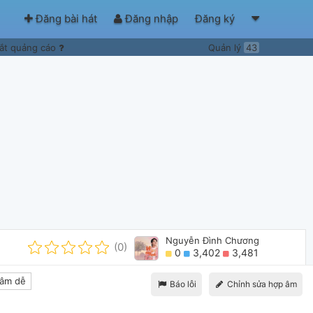
Đăng bài hát
Đăng nhập
Đăng ký
ắt quảng cáo
Quản lý
43
Nguyễn Đình Chương
(0)
0
3,402
3,481
âm dễ
Báo lỗi
Chỉnh sửa hợp âm