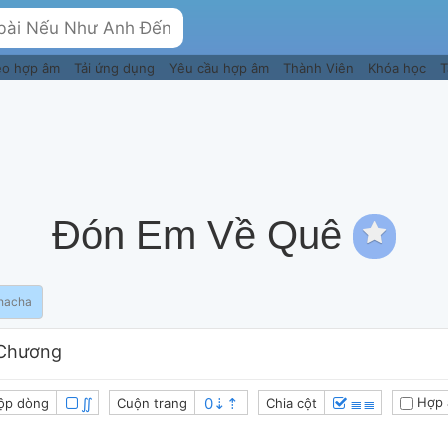
eo hợp âm
Tải ứng dụng
Yêu cầu hợp âm
Thành Viên
Khóa học
T
Đón Em Về Quê
hacha
Chương
∬
≣≣
Hợp 
ộp dòng
Cuộn trang
Chia cột