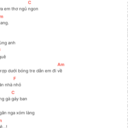
]
[
C
]
a em thơ ngủ 
ngon
m
]
hang.
cùng anh
F
]
quê
[
Am
]
rợp dưới bóng tre dẫn em đi 
về
[
F
]
ăn nhà 
nhỏ
[
C
]
ng gà 
gáy ban
gân nga xóm làng
m
]
ê…!