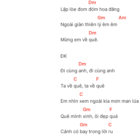
[
Dm
]
Lập lòe đom 
đóm hoa đăng
[
Gm
]
[
Am
]
Ngoài giàn thiên 
lý êm êm 
[
Dm
]
Mừng em về 
quê.
ĐK
[
Dm
]
Đi cùng 
anh, đi cùng anh
[
C
]
[
F
]
Ta về 
quê, ta về 
quê
[
C
]
Em nhìn 
xem ngoài kia mơn man lúa
[
Gm
]
[
F
]
Quê mình 
xinh, ôi đẹp 
quá
[
Gm
]
[
C
]
Cánh có 
bay trong lời 
ru 