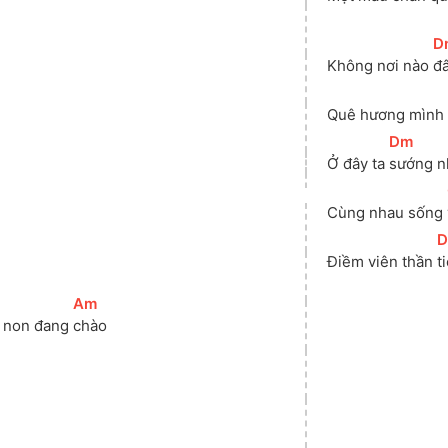
[
D
Không nơi nào 
đâ
Quê hương mình 
[
Dm
]
Ở đây ta 
sướng n
Cùng nhau sống 
[
Điềm viên thần 
t
[
Am
]
 non đang 
chào