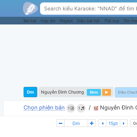
Bài hát
Hợp âm
Playlist
Điệu bài hát
Thể loại
Tìm th
Dm
Nguyễn Đình Chương
Ebm
Điệu Chac
Chọn phiên bản
/
Nguyễn Đình 
1
1
G