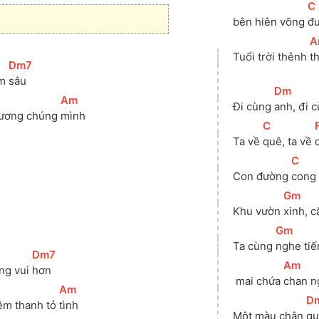
[
C
bên
 hiên võng 
đư
[
A
Tuổi trời thênh 
t
[
Dm7
]
m 
sâu 
[
Dm
]
[
Am
]
Đi cùng 
anh, đi 
ương chúng 
mình
[
C
]
[
Ta về 
quê, ta về 
[
C
]
Con đường 
cong 
[
Gm
]
Khu vườn 
xinh, c
[
Gm
]
Ta cùng 
nghe tiế
[
Dm7
]
[
Am
]
ng vui 
hơn
 mai chứa 
chan n
[
Am
]
[
D
êm thanh tỏ 
tình
Một màu chân 
qu