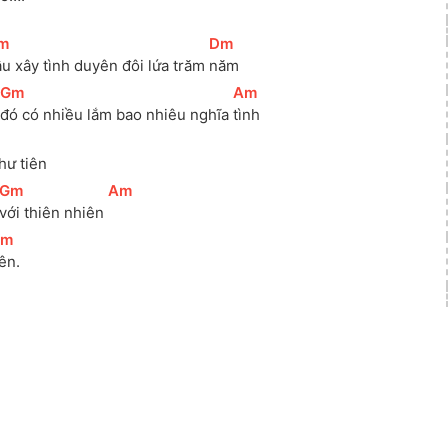
m
]
[
Dm
]
u xây tình duyên đôi lứa trăm 
năm
[
Gm
]
[
Am
]
đó có nhiều lắm bao nhiêu nghĩa 
tình
hư tiên
[
Gm
]
[
Am
]
với thiên nhiên 
Dm
]
iên.