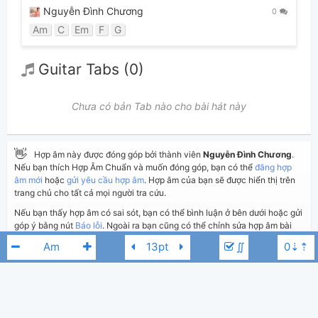
Nguyễn Đình Chương
0
Am
C
Em
F
G
Guitar Tabs (0)
Chưa có bản Tab nào cho bài hát này
👋
Hợp âm này được đóng góp bởi thành viên
Nguyễn Đình Chương
.
Nếu bạn thích Hợp Âm Chuẩn và muốn đóng góp, bạn có thể
đăng hợp
âm mới
hoặc
gửi yêu cầu hợp âm
. Hợp âm của bạn sẽ được hiển thị trên
trang chủ cho tất cả mọi người tra cứu.
Nếu bạn thấy hợp âm có sai sót, bạn có thể bình luận ở bên dưới hoặc gửi
góp ý bằng nút
Báo lỗi
. Ngoài ra bạn cũng có thể chỉnh sửa hợp âm bài
hát có sẵn và lưu thành phiên bản cá nhân bằng cách nhấn nút
Chỉnh
∬
sửa hợp âm
.
Thêm vào
Chia sẻ
In ra giấy
Quản lý