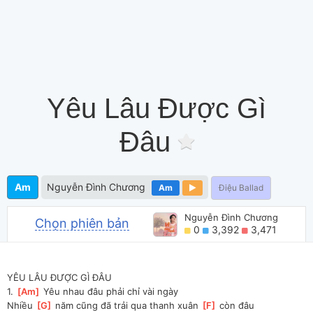
Yêu Lâu Được Gì
Đâu
Am
Nguyễn Đình Chương
Am
Điệu Ballad
Nguyễn Đình Chương
Chọn phiên bản
0
3,392
3,471
YÊU LÂU ĐƯỢC GÌ ĐÂU
1. 
[
Am
]
 Yêu nhau đâu phải chỉ vài ngày
Nhiều 
[
G
]
 năm cũng đã trải qua thanh xuân 
[
F
]
 còn đâu