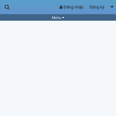
Đăng nhập
Đăng ký
Menu
Bài hát
Guitar Tabs
Playlist
Hợp âm
Điệu bài hát
Thể loại
Tìm theo hợp âm
Tải ứng dụng
Yêu cầu hợp âm
Thành Viên
Khóa học
Quản lý
99
Tắt quảng cáo