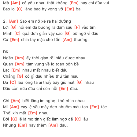
Mà 
[
Am
]
 có yêu nhau thật không 
[
Em
]
 hay chỉ đùa vui
Bao lo 
[
C
]
 lắng bao hy vọng vỡ 
[
Em
]
 òa.
2. 
[
Am
]
 Sao em nỡ xé ra hai đường
Lời 
[
G
]
 nói em đã buông ra đâm sâu 
[
F
]
 vào tim
Mình 
[
C
]
 quá đơn giản vậy sao 
[
G
]
 bỡ ngỡ vì đâu
Cứ 
[
Em
]
 chia tay mặc cho tổn 
[
Am
]
 thương.
ĐK
Ngần 
[
Am
]
 ấy thời gian rồi hiểu được nhau 
Quan 
[
Am
]
 tâm vụng về lo toan bộn bề 
Lạc 
[
Em
]
 nhau mất nhau biết đâu
Chẳng 
[
G
]
 có gì đâu nhiều thứ tàn mau
Đã 
[
C
]
 lâu lòng ta ai thấy bây giờ mất 
[
G
]
 nhau
Đâu còn nữa đâu chỉ còn nỗi 
[
Em
]
 đau.
Chỉ 
[
Am
]
 biết lặng im nghẹt thở nhìn nhau
Mi 
[
Am
]
 cay lệ sầu mây đen nhuộm màu tan 
[
Em
]
 tác
Thôi xin mất 
[
Em
]
 nhau
Bởi 
[
G
]
 lẽ là mơ tỉnh giấc làm ngơ đã 
[
C
]
 lâu
Nhưng 
[
Em
]
 nay thêm 
[
Am
]
 đau.