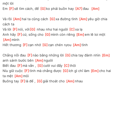
một lời 
Em 
[
F
]
sẽ tìm cách, để 
[
G
]
ko phải buồn hay 
[
A7
]
đau  
[
Am
]
Và rồi 
[
Am
]
hai ta cũng cách 
[
G
]
xa đường tình 
[
Am
]
yêu giờ chia 
cách ta 
Và lời 
[
F
]
nói, với
[
G
]
 nhau như hai người 
[
C
]
xa lạ 
Anh hãy 
[
F
]
cứ, sống cho 
[
G
]
mình còn riêng 
[
Em
]
em lẽ loi một 
[
Am
]
mình
Hết thương 
[
F
]
cạn nhớ 
[
G
]
cạn chén rựou 
[
Am
]
tình
Chẳng nỗi đau 
[
F
]
nào bằng những lời 
[
G
]
chia tay đành nhìn 
[
Em
]
anh sánh bước bên 
[
Am
]
người 
Biết đau 
[
F
]
mà vẫn , 
[
G
]
cười vui đấy 
[
C
]
thôi
Níu giữ cuộc 
[
F
]
tình mà chẳng được 
[
G
]
ích gì chỉ làm 
[
Em
]
cho hai 
ta mệt 
[
Am
]
mỏi 
Buông tay 
[
F
]
là để , 
[
G
]
giải thoát cho 
[
Am
]
nhau