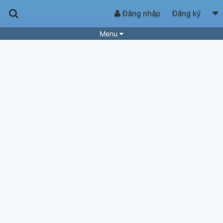
Đăng nhập
Đăng ký
Menu
Bài hát
Guitar Tabs
Playlist
Hợp âm
Điệu bài hát
Thể loại
Tìm theo hợp âm
Tải ứng dụng
Yêu cầu hợp âm
Thành Viên
Khóa học
Quản lý
51
Tắt quảng cáo