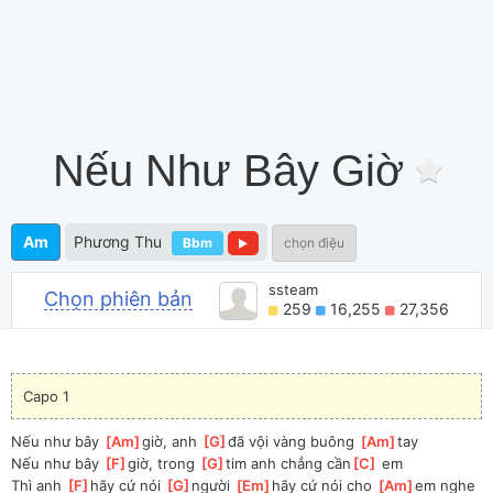
Nếu Như Bây Giờ
Am
Phương Thu
Bbm
chọn điệu
ssteam
Chọn phiên bản
259
16,255
27,356
Capo 1
Nếu như bây 
[
Am
]
giờ, anh 
[
G
]
đã vội vàng buông 
[
Am
]
tay 
Nếu như bây 
[
F
]
giờ, trong 
[
G
]
tim anh chẳng cần
[
C
]
 em
Thì anh 
[
F
]
hãy cứ nói 
[
G
]
người 
[
Em
]
hãy cứ nói cho 
[
Am
]
em nghe 