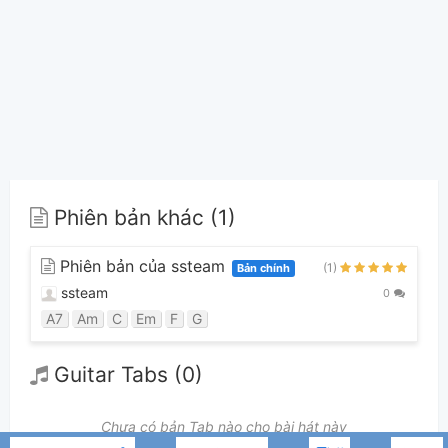
Phiên bản khác (1)
Phiên bản của ssteam
(1)
Bản chính
ssteam
0
A7
Am
C
Em
F
G
Guitar Tabs (0)
Chưa có bản Tab nào cho bài hát này