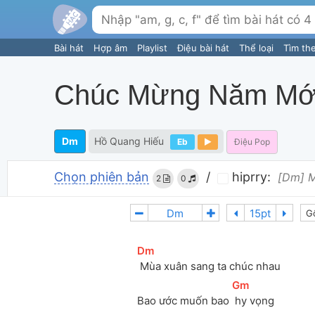
Bài hát
Hợp âm
Playlist
Điệu bài hát
Thể loại
Tìm th
Chúc Mừng Năm Mớ
Dm
Hồ Quang Hiếu
Eb
Điệu Pop
Chọn phiên bản
/
hiprry:
[Dm] M
2
0
G
[
Dm
]
 Mùa xuân sang ta chúc nhau
[
Gm
]
Bao ước muốn bao 
 hy vọng