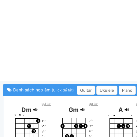
Danh sách hợp âm
Guitar
Ukulele
Piano
(Click để tắt)
guitar
guitar
Dm
Gm
A