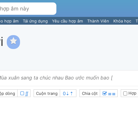
eo hợp âm
Tải ứng dụng
Yêu cầu hợp âm
Thành Viên
Khóa học
T
i
ùa xuân sang ta chúc nhau Bao ước muốn bao [
∬
≣≣
Hợp 
ộp dòng
Cuộn trang
Chia cột