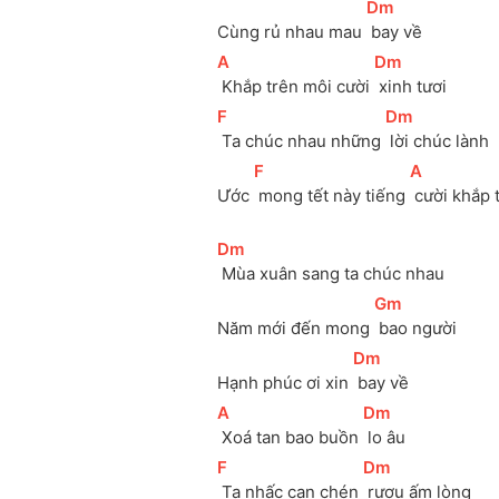
[
Dm
]
Cùng rủ nhau mau 
 bay về
[
A
]
[
Dm
]
 Khắp trên môi cười 
 xinh tươi
[
F
]
[
Dm
]
 Ta chúc nhau những 
 lời chúc lành
[
F
]
[
A
]
Ước 
 mong tết này tiếng 
 cười khắp 
[
Dm
]
 Mùa xuân sang ta chúc nhau
[
Gm
]
Năm mới đến mong 
 bao người
[
Dm
]
Hạnh phúc ơi xin 
 bay về
[
A
]
[
Dm
]
 Xoá tan bao buồn 
 lo âu
[
F
]
[
Dm
]
 Ta nhấc cạn chén 
 rượu ấm lòng