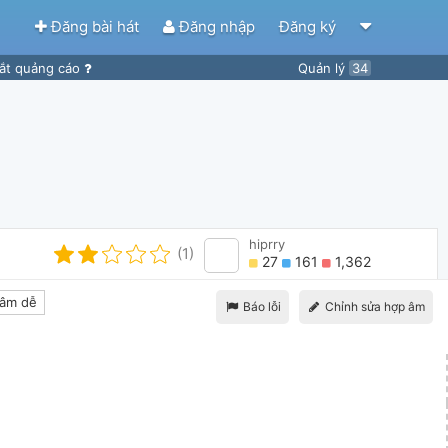
Đăng bài hát
Đăng nhập
Đăng ký
ắt quảng cáo
Quản lý
34
hiprry
(1)
27
161
1,362
âm dễ
Báo lỗi
Chỉnh sửa hợp âm