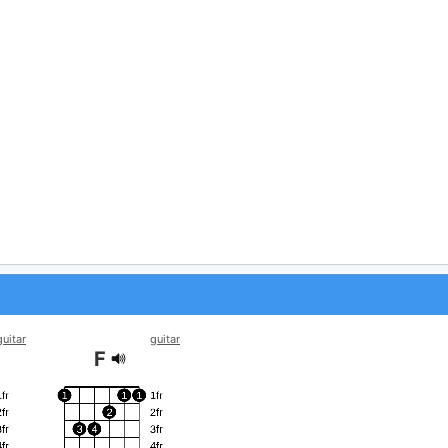
guitar
guitar
F