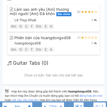
Làm sao anh yêu [Am] thương
(6)
một người [Am] Đã khôn
Bản chính
Lê Thụy Khuê
0
Am
G
C
F
Dm
E
A
Phiên bản của hoangdongxd08
(1)
hoangdongxd08
0
Am
G
C
F
Dm
E
A
Guitar Tabs (0)
Chưa có bản Tab nào cho bài hát này
👋
Hợp âm này được đóng góp bởi thành viên
hoangdongxd08
. Nếu
bạn thích Hợp Âm Chuẩn và muốn đóng góp, bạn có thể
đăng hợp âm mới
hoặc
gửi yêu cầu hợp âm
. Hợp âm của bạn sẽ được hiển thị trên trang
chủ cho tất cả mọi người tra cứu.
∬