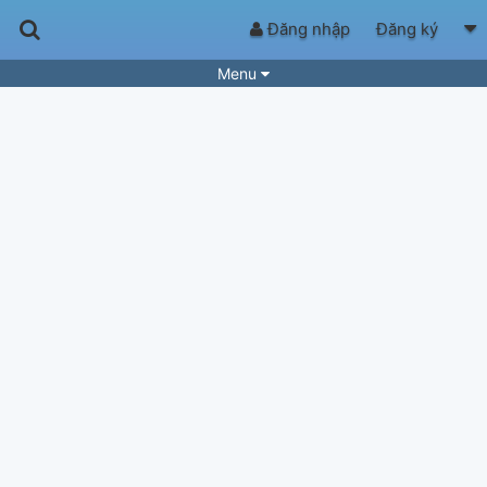
Đăng nhập
Đăng ký
Menu
Bài hát
Guitar Tabs
Playlist
Hợp âm
Điệu bài hát
Thể loại
Tìm theo hợp âm
Tải ứng dụng
Yêu cầu hợp âm
Thành Viên
Khóa học
Quản lý
76
Tắt quảng cáo