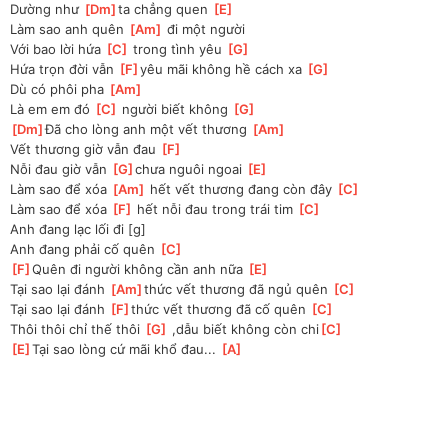
Dường như 
[
Dm
]
ta chẳng quen 
[
E
]
Làm sao anh quên 
[
Am
]
 đi một người
Với bao lời hứa 
[
C
]
 trong tình yêu 
[
G
]
Hứa trọn đời vẫn 
[
F
]
yêu mãi không hề cách xa 
[
G
]
Dù có phôi pha 
[
Am
]
Là em em đó 
[
C
]
 người biết không 
[
G
]
[
Dm
]
Đã cho lòng anh một vết thương 
[
Am
]
Vết thương giờ vẫn đau 
[
F
]
Nỗi đau giờ vẫn 
[
G
]
chưa nguôi ngoai 
[
E
]
Làm sao để xóa 
[
Am
]
 hết vết thương đang còn đây 
[
C
]
Làm sao để xóa 
[
F
]
 hết nỗi đau trong trái tim 
[
C
]
Anh đang lạc lối đi [g]
Anh đang phải cố quên 
[
C
]
[
F
]
Quên đi người không cần anh nữa 
[
E
]
Tại sao lại đánh 
[
Am
]
thức vết thương đã ngủ quên 
[
C
]
Tại sao lại đánh 
[
F
]
thức vết thương đã cố quên 
[
C
]
Thôi thôi chỉ thế thôi 
[
G
]
 ,dẫu biết không còn chi
[
C
]
[
E
]
Tại sao lòng cứ mãi khổ đau... 
[
A
]