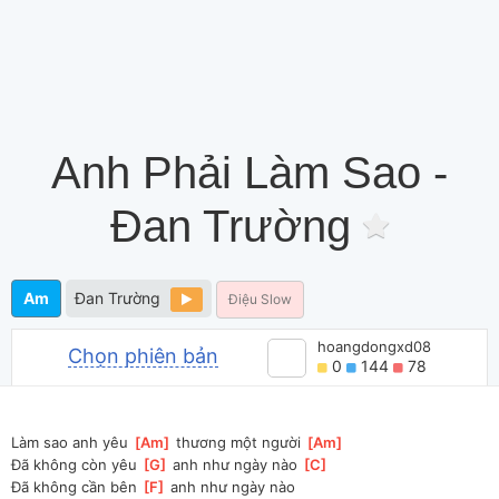
Anh Phải Làm Sao -
Đan Trường
Am
Đan Trường
Điệu Slow
hoangdongxd08
Chọn phiên bản
0
144
78
Làm sao anh yêu 
[
Am
]
 thương một người 
[
Am
]
Đã không còn yêu 
[
G
]
 anh như ngày nào 
[
C
]
Đã không cần bên 
[
F
]
 anh như ngày nào