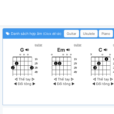
Danh sách hợp âm
Guitar
Ukulele
Piano
(Click để tắt)
guitar
guitar
G
Em
C
◁
Thế tay
▷
◁
Thế tay
▷
◁
Thế tay
▷
◀
Đổi tông
▶
◀
Đổi tông
▶
◀
Đổi tông
▶