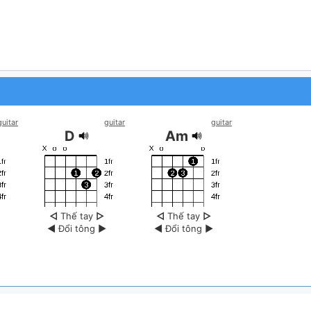
guitar
guitar
guitar
D
Am
◁
Thế tay
▷
◁
Thế tay
▷
◀
Đổi tông
▶
◀
Đổi tông
▶