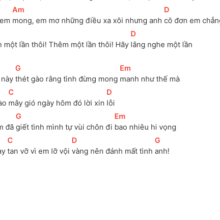
[
Am
]
[
D
]
em 
mong, em mơ những điều xa xôi nhưng anh 
cô đơn em chẳn
[
D
]
 một lần thôi! Thêm một lần thôi! Hãy 
lắng nghe một lần
[
G
]
[
Em
]
 này 
thét gào rằng tình đừng mong 
manh như thế mà
[
C
]
[
D
]
ào 
mây gió ngày hôm đó lời xin 
lỗi
[
G
]
[
Em
]
m đã 
giết tình mình tự vùi chôn đi 
bao nhiêu hi vọng
[
C
]
[
D
]
[
G
]
ày 
tan vỡ vì em lỡ vội 
vàng nên đánh mất tình 
anh!