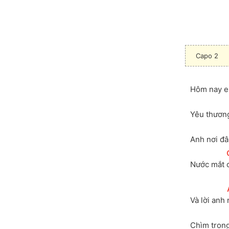
Capo 2
Hôm nay e
Yêu thươn
Anh nơi đâ
Nước mắt 
Và lời anh 
Chìm tron