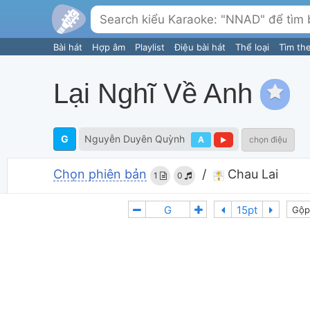
Bài hát
Hợp âm
Playlist
Điệu bài hát
Thể loại
Tìm th
Lại Nghĩ Về Anh
G
Nguyễn Duyên Quỳnh
A
chọn điệu
Chọn phiên bản
/
Chau Lai
1
0
Gộp