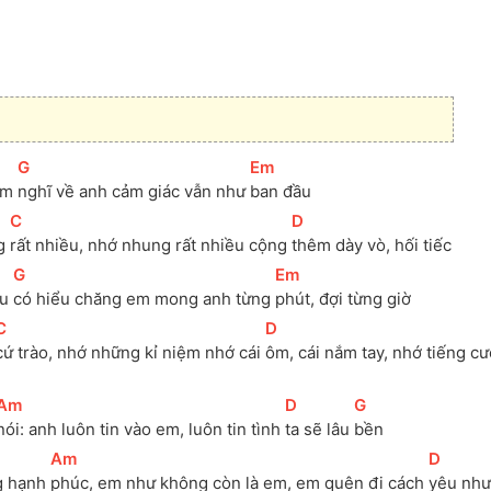
[
G
]
[
Em
]
m 
nghĩ về anh cảm giác vẫn như 
ban đầu 
[
C
]
[
D
]
g 
rất nhiều, nhớ nhung rất nhiều cộng 
thêm dày vò, hối tiếc
[
G
]
[
Em
]
u 
có hiểu chăng em mong anh từng 
phút, đợi từng giờ
[
C
]
[
D
]
cứ trào, nhớ những kỉ niệm nhớ cái 
ôm, cái nắm tay, nhớ tiếng cư
[
Am
]
[
D
]
[
G
]
nói: anh luôn tin vào em, luôn tin tình 
ta sẽ lâu 
bền
[
Am
]
[
D
]
g hạnh 
phúc, em như không còn là em, em quên đi cách 
yêu như