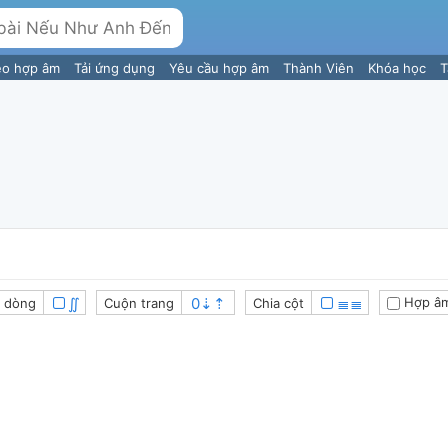
eo hợp âm
Tải ứng dụng
Yêu cầu hợp âm
Thành Viên
Khóa học
T
∬
≣≣
Hợp âm
 dòng
Cuộn trang
Chia cột