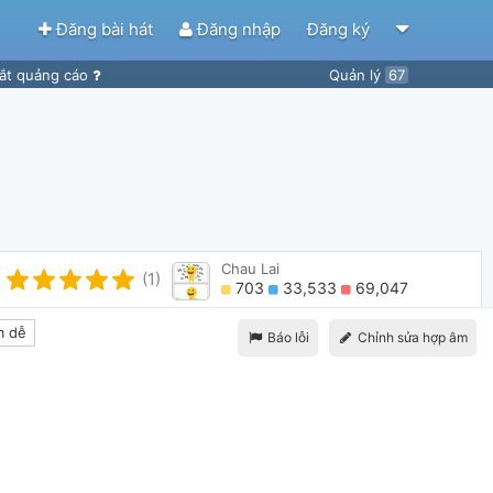
Đăng bài hát
Đăng nhập
Đăng ký
ắt quảng cáo
Quản lý
67
Chau Lai
(1)
703
33,533
69,047
 dễ
Báo lỗi
Chỉnh sửa hợp âm