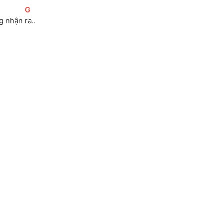
[
G
]
g nhận 
ra..