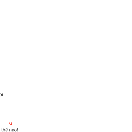
ời
[
G
]
 thế 
nào!