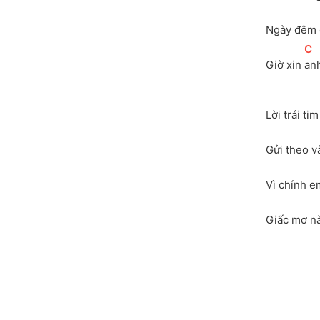
Ngày đêm 
[
C
]
Giờ xin 
anh
Lời trái tim
Gửi theo v
Vì chính e
Giấc mơ n