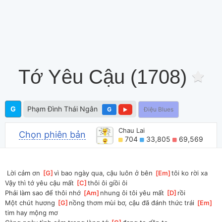
Tớ Yêu Cậu (1708)
G
Phạm Đình Thái Ngân
G
Điệu Blues
Chau Lai
Chọn phiên bản
704
33,805
69,569
 Lời cảm ơn 
[
G
]
vì bao ngày qua, cậu luôn ở bên 
[
Em
]
tôi ko rời xa
Vậy thì tớ yêu cậu mất 
[
C
]
thôi ôi giồi ôi
Phải làm sao để thôi nhớ 
[
Am
]
nhung ôi tôi yêu mất 
[
D
]
rồi
Một chút hương 
[
G
]
nồng thơm mùi bơ, cậu đã đánh thức trái 
[
Em
]
tim hay mộng mơ