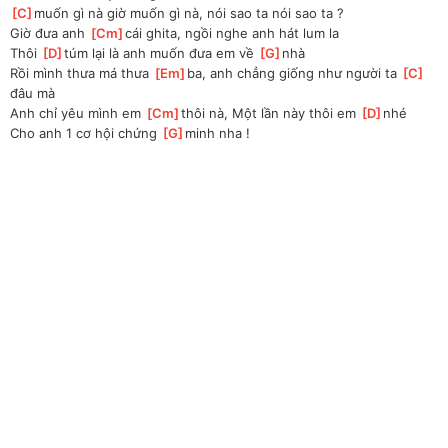
[
C
]
muốn gì nà giờ muốn gì nà, nói sao ta nói sao ta ?
Giờ đưa anh 
[
Cm
]
cái ghita, ngồi nghe anh hát lum la
Thôi 
[
D
]
túm lại là anh muốn đưa em về 
[
G
]
nhà
Rồi mình thưa má thưa 
[
Em
]
ba, anh chẳng giống như người ta 
[
C
]
đâu mà
Anh chỉ yêu mình em 
[
Cm
]
thôi nà, Một lần này thôi em 
[
D
]
nhé 
Cho anh 1 cơ hội chứng 
[
G
]
minh nha !