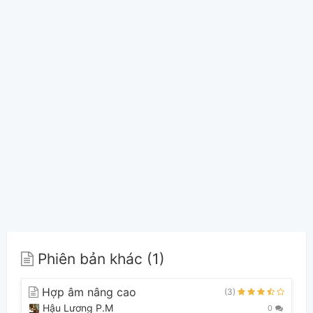
Phiên bản khác (1)
Hợp âm nâng cao
(3)
Hậu Lương P.M
0