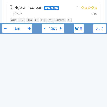
Hợp âm cơ bản
(0)
Bản chính
Phuc
0
Am
B7
Bm
C
D
Em
F#dim
G
∬
Guitar Tabs (0)
Chưa có bản Tab nào cho bài hát này
Đan Thùy
Em
👋
Hợp âm này được đóng góp bởi thành viên
Phuc
. Nếu bạn thích Hợp
Âm Chuẩn và muốn đóng góp, bạn có thể
đăng hợp âm mới
hoặc
gửi yêu
cầu hợp âm
. Hợp âm của bạn sẽ được hiển thị trên trang chủ cho tất cả
mọi người tra cứu.
Nếu bạn thấy hợp âm có sai sót, bạn có thể bình luận ở bên dưới hoặc gửi
góp ý bằng nút
Báo lỗi
. Ngoài ra bạn cũng có thể chỉnh sửa hợp âm bài
hát có sẵn và lưu thành phiên bản cá nhân bằng cách nhấn nút
Chỉnh
sửa hợp âm
.