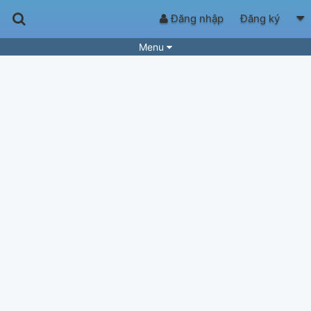
Đăng nhập
Đăng ký
Menu
Bài hát
Guitar Tabs
Playlist
Hợp âm
Điệu bài hát
Thể loại
Tìm theo hợp âm
Tải ứng dụng
Yêu cầu hợp âm
Thành Viên
Khóa học
Quản lý
50
Tắt quảng cáo