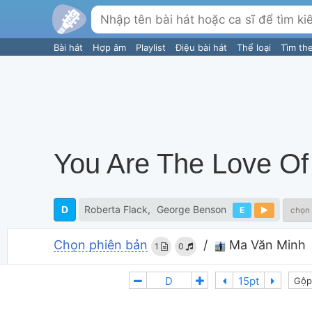
Bài hát
Hợp âm
Playlist
Điệu bài hát
Thể loại
Tìm th
You Are The Love Of
D
Roberta Flack
George Benson
E
chọn 
Chọn phiên bản
/
Ma Văn Minh
1
0
Gộp