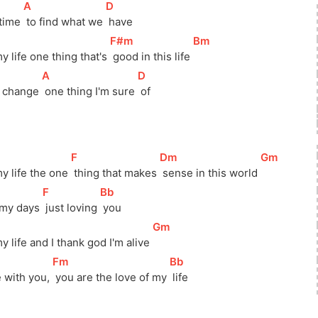
[
A
]
[
D
]
 time 
 to find what we 
 have
[
F#m
]
[
Bm
]
my life one thing that's 
 good in this life 
[
A
]
[
D
]
of change 
 one thing I'm sure 
 of
[
F
]
[
Dm
]
[
Gm
]
my life the one 
 thing that makes 
 sense in this world 
[
F
]
[
Bb
]
f my days 
 just loving 
 you
[
Gm
]
my life and I thank god I'm alive 
[
Fm
]
[
Bb
]
e with you, 
 you are the love of my 
 life 