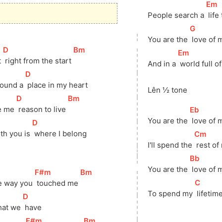
[
Em
]
People search a 
 life
[
G
]
You are the 
 love of 
[
D
]
[
Bm
]
[
Em
]
 
 right from the start 
And in a 
 world full 
[
D
]
 found a 
 place in my heart
Lên ½ tone
[
D
]
[
Bm
]
ve me 
 reason to live 
[
Eb
]
You are the 
 love of 
]
[
D
]
ith you is 
 where I belong
[
Cm
]
I'll spend the 
 rest o
[
Bb
]
You are the 
 love of 
[
F#m
]
[
Bm
]
[
C
]
e way you 
 touched me 
To spend my 
 lifetim
[
D
]
hat we 
 have
[
F#m
]
[
Bm
]