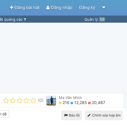
Đăng bài hát
Đăng nhập
Đăng ký
ắt quảng cáo
Quản lý
59
Ma Văn Minh
(0)
216
12,285
20,487
 dễ
Báo lỗi
Chỉnh sửa hợp âm