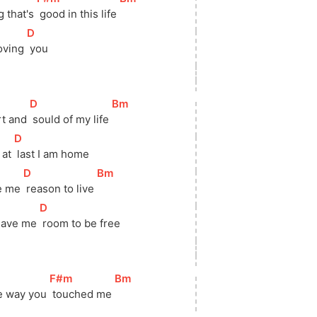
g that's 
 good in this life 
[
D
]
loving 
 you
[
D
]
[
Bm
]
rt and 
 sould of my life 
[
D
]
 at 
 last I am home
[
D
]
[
Bm
]
ve me 
 reason to live 
[
D
]
eave me 
 room to be free
[
F#m
]
[
Bm
]
e way you 
 touched me 