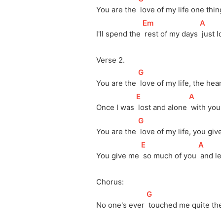
You are the 
 love of my life one thin
[
Em
]
[
A
]
I'll spend the 
 rest of my days 
 just 
Verse 2.
[
G
]
You are the 
 love of my life, the hea
[
E
]
[
A
]
Once I was 
 lost and alone 
 with you
[
G
]
You are the 
 love of my life, you gi
[
E
]
[
A
]
You give me 
 so much of you 
 and l
Chorus:
[
G
]
No one's ever 
 touched me quite th