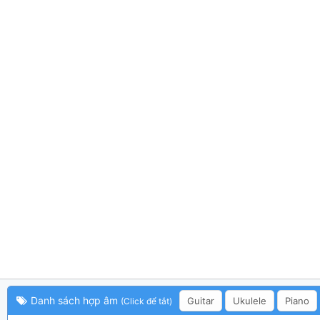
Danh sách hợp âm
Guitar
Ukulele
Piano
(Click để tắt)