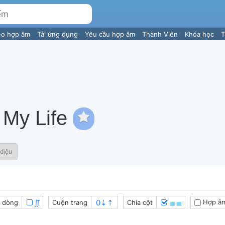
eo hợp âm
Tải ứng dụng
Yêu cầu hợp âm
Thành Viên
Khóa học
T
 My Life
điệu
∬
≣≣
Hợp âm
 dòng
Cuộn trang
Chia cột