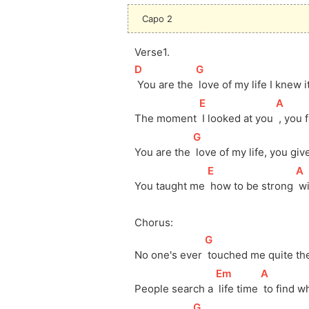
Capo 2
Verse1.
[
D
]
[
G
]
 You are the 
 love of my life I knew it
[
E
]
[
A
]
The moment 
 I looked at you 
 , you
[
G
]
You are the 
 love of my life, you gi
[
E
]
[
A
You taught me 
 how to be strong 
 w
Chorus:
[
G
]
No one's ever 
 touched me quite th
[
Em
]
[
A
]
People search a 
 life time 
 to find w
[
G
]