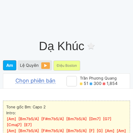
Dạ Khúc
Am
Lệ Quyên
Điệu Boston
Trần Phương Quang
Chọn phiên bản
51
300
1,854
Tone gốc Bm: Capo 2
Intro:
[
Am
]
[
Bm7b5/A
]
[
F#m7b5/A
]
[
Bm7b5/A
]
[
Dm7
]
[
G7
]
[
Cmaj7
]
[
E7
]
[
Am
]
[
Bm7b5/A
]
[
F#m7b5/A
]
[
Bm7b5/A
]
[
F
]
[
G
]
[
Am
]
[
Am
]