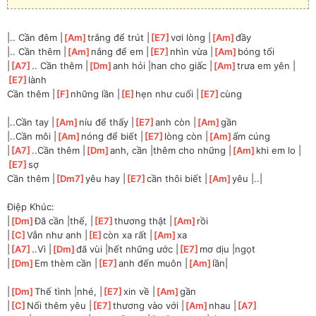
|.. Cần đêm |
[
Am
]
trắng để trút |
[
E7
]
vơi lòng |
[
Am
]
đầy
|.. Cần thêm |
[
Am
]
nắng để em |
[
E7
]
nhìn vừa |
[
Am
]
bóng tối
|
[
A7
]
.. Cần thêm |
[
Dm
]
anh hỏi |han cho giấc |
[
Am
]
trưa em yên |
[
E7
]
lành
Cần thêm |
[
F
]
những lần |
[
E
]
hẹn như cuối |
[
E7
]
cùng
|..Cần tay |
[
Am
]
níu để thấy |
[
E7
]
anh còn |
[
Am
]
gần
|..Cần môi |
[
Am
]
nóng để biết |
[
E7
]
lòng còn |
[
Am
]
ấm cúng
|
[
A7
]
..Cần thêm |
[
Dm
]
anh, cần |thêm cho những |
[
Am
]
khi em lo |
[
E7
]
sợ
Cần thêm |
[
Dm7
]
yêu hay |
[
E7
]
cần thôi biết |
[
Am
]
yêu |..|
Điệp Khúc:
|
[
Dm
]
Đã cần |thế, |
[
E7
]
thương thật |
[
Am
]
rồi
|
[
C
]
Vẫn như anh |
[
E
]
còn xa rất |
[
Am
]
xa
|
[
A7
]
..Vì |
[
Dm
]
đã vùi |hết những ước |
[
E7
]
mơ dịu |ngọt
|
[
Dm
]
Em thèm cần |
[
E7
]
anh đến muôn |
[
Am
]
lần|
|
[
Dm
]
Thế tình |nhé, |
[
E7
]
xin về |
[
Am
]
gần
|
[
C
]
Nối thêm yêu |
[
E7
]
thương vào với |
[
Am
]
nhau |
[
A7
]