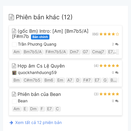
Phiên bản khác (12)
(gốc Bm) Intro: [Am] [Bm7b5/A]
(66)
[F#m7b
Bản chính
Trần Phương Quang
2
Am
Bm7b5/A
F#m7b5/A
Dm7
G7
Cmaj7
E7
F
G
Hợp âm Cs Lệ Quyên
(4)
quockhanhduong59
0
Bm
C#m7b5
Bm6
Em
A7
D
F#7
E7
G
B7
Em7
Phiên bản của Bean
(3)
Bean
0
Am
E
Dm
F
E7
C
Xem tất cả 12 phiên bản