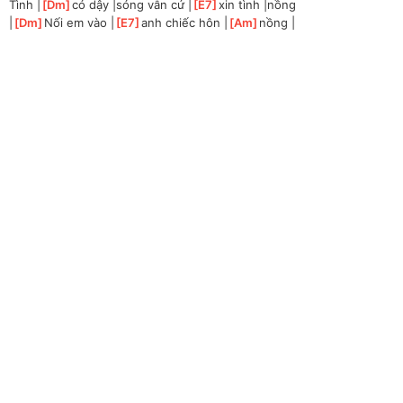
Tình |
[
Dm
]
có dậy |sóng vẫn cứ |
[
E7
]
xin tình |nồng
|
[
Dm
]
Nối em vào |
[
E7
]
anh chiếc hôn |
[
Am
]
nồng |