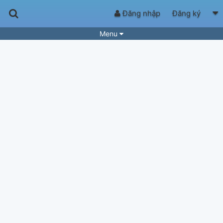
Đăng nhập
Đăng ký
Menu
Bài hát
Guitar Tabs
Playlist
Hợp âm
Điệu bài hát
Thể loại
Tìm theo hợp âm
Tải ứng dụng
Yêu cầu hợp âm
Thành Viên
Khóa học
Quản lý
53
Tắt quảng cáo