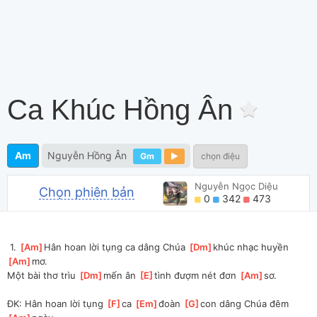
Ca Khúc Hồng Ân
Am
Nguyễn Hồng Ân
Gm
chọn điệu
Nguyễn Ngọc Diệu
Chọn phiên bản
0
342
473
 1. 
[
Am
]
Hân hoan lời tụng ca dâng Chúa 
[
Dm
]
khúc nhạc huyền 
[
Am
]
mơ. 
Một bài thơ trìu 
[
Dm
]
mến ân 
[
E
]
tình đượm nét đơn 
[
Am
]
sơ.
ÐK: Hân hoan lời tụng 
[
F
]
ca 
[
Em
]
đoàn 
[
G
]
con dâng Chúa đêm 
[