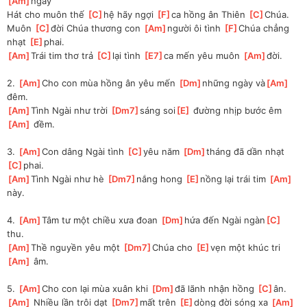
Am
]
ngày 
Hát cho muôn thế 
[
C
]
hệ hãy ngợi 
[
F
]
ca hồng ân Thiên 
[
C
]
Chúa. 
Muôn 
[
C
]
đời Chúa thương con 
[
Am
]
người ôi tình 
[
F
]
Chúa chẳng 
nhạt 
[
E
]
phai. 
[
Am
]
Trái tim thơ trả 
[
C
]
lại tình 
[
E7
]
ca mến yêu muôn 
[
Am
]
đời.
2. 
[
Am
]
Cho con mùa hồng ân yêu mến 
[
Dm
]
những ngày và
[
Am
]
đêm. 
[
Am
]
Tình Ngài như trời 
[
Dm7
]
sáng soi
[
E
]
 đường nhịp bước êm
[
Am
]
 đềm.
3. 
[
Am
]
Con dâng Ngài tình 
[
C
]
yêu năm 
[
Dm
]
tháng đã dần nhạt 
[
C
]
phai. 
[
Am
]
Tình Ngài như hè 
[
Dm7
]
nắng hong 
[
E
]
nồng lại trái tim 
[
Am
]
này.
4. 
[
Am
]
Tâm tư một chiều xưa đoan 
[
Dm
]
hứa đến Ngài ngàn
[
C
]
thu. 
[
Am
]
Thề nguyền yêu một 
[
Dm7
]
Chúa cho 
[
E
]
vẹn một khúc tri
[
Am
]
 âm.
5. 
[
Am
]
Cho con lại mùa xuân khi 
[
Dm
]
đã lãnh nhận hồng 
[
C
]
ân.
[
Am
]
 Nhiều lần trôi dạt 
[
Dm7
]
mất trên 
[
E
]
dòng đời sóng xa 
[
Am
]