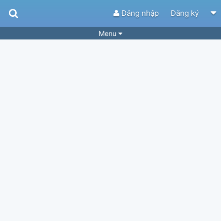
Đăng nhập
Đăng ký
Menu
Bài hát
Guitar Tabs
Playlist
Hợp âm
Điệu bài hát
Thể loại
Tìm theo hợp âm
Tải ứng dụng
Yêu cầu hợp âm
Thành Viên
Khóa học
Quản lý
62
Tắt quảng cáo