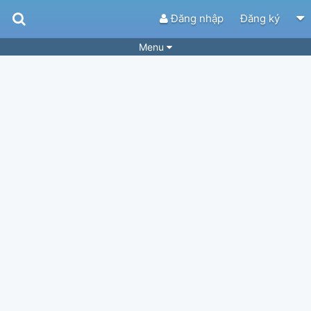
Đăng nhập
Đăng ký
Menu
Bài hát
Guitar Tabs
Playlist
Hợp âm
Điệu bài hát
Thể loại
Tìm theo hợp âm
Tải ứng dụng
Yêu cầu hợp âm
Thành Viên
Khóa học
Quản lý
34
Tắt quảng cáo