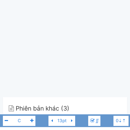
Phiên bản khác (3)
∬
Phiên bản của kimanh91
(8)
Bản chính