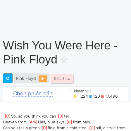
Wish You Were Here -
Pink Floyd
C
Pink Floyd
Điệu Slow
kimanh91
Chọn phiên bản
1,224
120
17,496
[
C
]
So, so you think you can 
[
D
]
tell, 
Heaven from 
[
Am
]
Hell, blue skys 
[
G
]
from pain.
Can you tell a green 
[
D
]
field from a cold steel 
[
C
]
rail, a smile from 