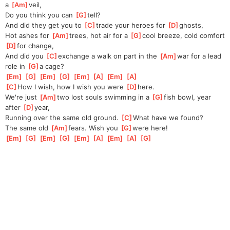
a 
[
Am
]
veil, 
Do you think you can 
[
G
]
tell?
And did they get you to 
[
C
]
trade your heroes for 
[
D
]
ghosts, 
Hot ashes for 
[
Am
]
trees, hot air for a 
[
G
]
cool breeze, cold comfort 
[
D
]
for change, 
And did you 
[
C
]
exchange a walk on part in the 
[
Am
]
war for a lead 
role in 
[
G
]
a cage?
[
Em
]
[
G
]
[
Em
]
[
G
]
[
Em
]
[
A
]
[
Em
]
[
A
]
[
C
]
How I wish, how I wish you were 
[
D
]
here.
We're just 
[
Am
]
two lost souls swimming in a 
[
G
]
fish bowl, year 
after 
[
D
]
year, 
Running over the same old ground. 
[
C
]
What have we found?
The same old 
[
Am
]
fears. Wish you 
[
G
]
were here!
[
Em
]
[
G
]
[
Em
]
[
G
]
[
Em
]
[
A
]
[
Em
]
[
A
]
[
G
]