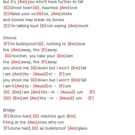
but it's 
[
Am
]
you who'll have further to fall
[
C
]
Ghost town
[
G
]
, haunted 
[
Am
]
love  
[
C
]
Raise your voi
[
G
]
ce, 
[
Am
]
sticks 
and stones may break my bones
[
C
]
I'm talking loud 
[
G
]
not saying 
[
Am
]
much
Chorus
[
F
]
I'm bulletproof
[
G
]
, nothing to 
[
Em
]
lose 
fire 
[
Am
]
away, fire 
[
F
]
away
[
G
]
ricochet, you take your 
[
Em
]
aim
fire 
[
Am
]
away, fire 
[
F
]
away
you shoot me 
[
G
]
down but I won't 
[
Em
]
fall
I am 
[
Am
]
tita - 
[
Asus2
]
ni  -  
[
F
]
um
you shoot me 
[
G
]
down but I won't 
[
Em
]
fall
I am ti
[
Am
]
ta - 
[
Asus2
]
ni  -  
[
F
]
um
[
G
]
[
Em
]
I am 
[
Am
]
tita - ni  - 
[
Asus2
]
 um     
[
F
]
[
G
]
I 
[
Em
]
am 
[
Am
]
tita - ni  - 
[
Asus2
]
 um     
[
F
]
Bridge
[
F
]
Stone-hard,
[
G
]
 machine gun 
[
Em
]
Firing at the 
[
Am
]
ones who run
[
F
]
stone hard,
[
G
]
 as bulletproof 
[
Am
]
glass