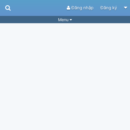
Đăng nhập
Đăng ký
Menu
Bài hát
Guitar Tabs
Playlist
Hợp âm
Điệu bài hát
Thể loại
Tìm theo hợp âm
Tải ứng dụng
Yêu cầu hợp âm
Thành Viên
Khóa học
Quản lý
34
Tắt quảng cáo