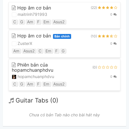
Hợp âm cơ bản
(22)
maitrinh791993
0
C
G
Am
F
Em
Asus2
Hợp âm cơ bản
(10)
Bản chính
ZusterX
0
Am
Asus2
C
Em
F
G
Phiên bản của
(0)
hopamchuanphdvu
hopamchuanphdvu
0
C
G
Am
F
Em
Asus2
Guitar Tabs (0)
Chưa có bản Tab nào cho bài hát này