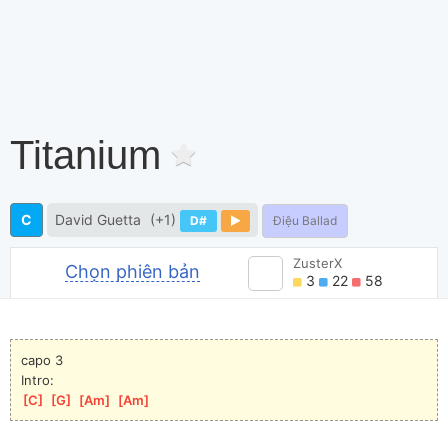
Titanium
C
David Guetta
(+1)
D#
Điệu Ballad
ZusterX
Chọn phiên bản
3
22
58
capo 3
Intro:
[
C
]
[
G
]
[
Am
]
[
Am
]