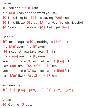
Verse
[
C
]
You shout it 
[
G
]
out
but 
[
Am
]
I can't hear a word you say
[
C
]
I'm talking loud
[
G
]
 not saying 
[
Am
]
much 
[
C
]
I'm criticize
[
G
]
d but 
[
Am
]
all your bullets ricochet
[
C
]
You shoot me down 
[
G
]
, but I get 
[
Am
]
up  
Chorus
[
F
]
I'm bulletproof
[
G
]
, nothing to 
[
Em
]
lose 
fire 
[
Am
]
away, fire 
[
F
]
away
[
G
]
ricochet, you take your 
[
Em
]
aim
fire a
[
Am
]
way, fire 
[
F
]
away
you shoot me d
[
G
]
own but I won't 
[
Em
]
fall
I am 
[
Am
]
tita - 
[
Asus2
]
ni  -  
[
F
]
um
you shoot me d
[
G
]
own but I won't 
[
Em
]
fall
I am 
[
Am
]
tita - 
[
Asus2
]
ni  -  
[
F
]
um
Instrumental
[
F
]
[
G
]
[
Em
]
[
Am
]
[
F
]
[
G
]
[
Em
]
[
Am
]
Verse
[
C
]
Cut me 
[
G
]
down