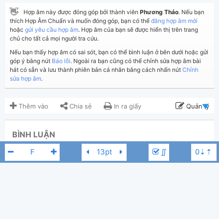
👋
Hợp âm này được đóng góp bởi thành viên
Phương Thảo
. Nếu bạn
thích Hợp Âm Chuẩn và muốn đóng góp, bạn có thể
đăng hợp âm mới
hoặc
gửi yêu cầu hợp âm
. Hợp âm của bạn sẽ được hiển thị trên trang
chủ cho tất cả mọi người tra cứu.
Nếu bạn thấy hợp âm có sai sót, bạn có thể bình luận ở bên dưới hoặc gửi
góp ý bằng nút
Báo lỗi
. Ngoài ra bạn cũng có thể chỉnh sửa hợp âm bài
hát có sẵn và lưu thành phiên bản cá nhân bằng cách nhấn nút
Chỉnh
sửa hợp âm
.
Thêm vào
Chia sẻ
In ra giấy
Quản lý
ngày 4 tháng 06, 2020
Cập nhật:
BÌNH LUẬN
2,920
Lượt xem:
∬
Hiển thị bình luận
Phương Thảo
Người đăng:
(Dương Công Vủ đã duyệt)
Thiên Khôi
Tác giả:
Nhạc Trẻ
Thể loại:
Juun Đăng Dũng
Thiên Khôi
F#
15
Yêu thích: