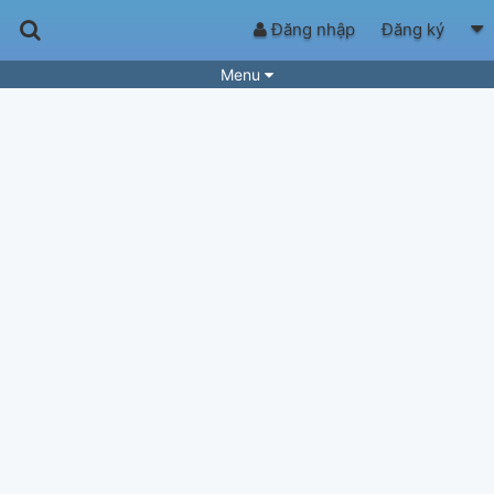
Đăng nhập
Đăng ký
Menu
Bài hát
Guitar Tabs
Playlist
Hợp âm
Điệu bài hát
Thể loại
Tìm theo hợp âm
Tải ứng dụng
Yêu cầu hợp âm
Thành Viên
Khóa học
Quản lý
65
Tắt quảng cáo