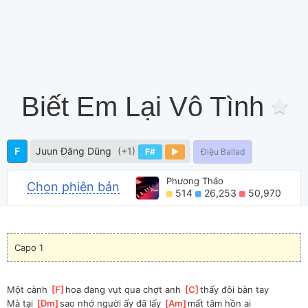
Biết Em Lại Vô Tình
F
Juun Đăng Dũng
(+1)
F#
Điệu Ballad
Phương Thảo
Chọn phiên bản
514
26,253
50,970
Capo 1
Một cành 
[
F
]
hoa đang vụt qua chợt anh 
[
C
]
thấy đôi bàn tay
Mà tại 
[
Dm
]
sao nhớ người ấy đã lấy 
[
Am
]
mất tâm hồn ai