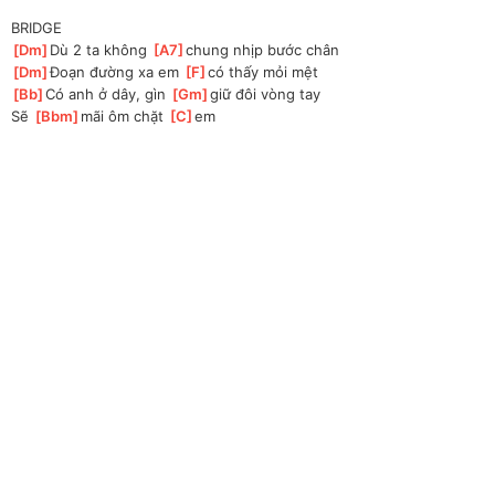
BRIDGE
[
Dm
]
Dù 2 ta không 
[
A7
]
chung nhịp bước chân
[
Dm
]
Đoạn đường xa em 
[
F
]
có thấy mỏi mệt
[
Bb
]
Có anh ở dây, gìn 
[
Gm
]
giữ đôi vòng tay
Sẽ 
[
Bbm
]
mãi ôm chặt 
[
C
]
em