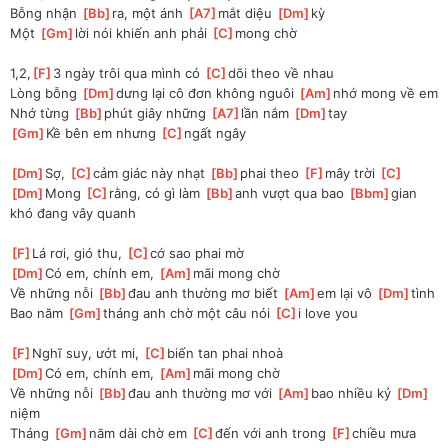
Bỗng nhận 
[
Bb
]
ra, một ánh 
[
A7
]
mắt diệu 
[
Dm
]
kỳ
Một 
[
Gm
]
lời nói khiến anh phải 
[
C
]
mong chờ
1,2,
[
F
]
3 ngày trôi qua mình có 
[
C
]
dõi theo về nhau
Lòng bỗng 
[
Dm
]
dưng lại cô đơn không nguôi 
[
Am
]
nhớ mong về em
Nhớ từng 
[
Bb
]
phút giây những 
[
A7
]
lần nắm 
[
Dm
]
tay
[
Gm
]
Kề bên em nhưng 
[
C
]
ngất ngây
[
Dm
]
Sợ, 
[
C
]
cảm giác này nhạt 
[
Bb
]
phai theo 
[
F
]
mây trời 
[
C
]
[
Dm
]
Mong 
[
C
]
rằng, có gì làm 
[
Bb
]
anh vượt qua bao 
[
Bbm
]
gian 
khó đang vây quanh
[
F
]
Lá rơi, gió thu, 
[
C
]
cớ sao phai mờ
[
Dm
]
Có em, chính em, 
[
Am
]
mãi mong chờ 
Về những nỗi 
[
Bb
]
đau anh thường mơ biết 
[
Am
]
em lại vô 
[
Dm
]
tình
Bao năm 
[
Gm
]
tháng anh chờ một câu nói 
[
C
]
i love you
[
F
]
Nghĩ suy, ướt mi, 
[
C
]
biến tan phai nhoà
[
Dm
]
Có em, chính em, 
[
Am
]
mãi mong chờ 
Về những nỗi 
[
Bb
]
đau anh thường mơ với 
[
Am
]
bao nhiều kỷ 
[
Dm
]
niệm
Tháng 
[
Gm
]
năm dài chờ em 
[
C
]
đến với anh trong 
[
F
]
chiều mưa