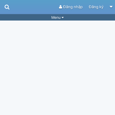
Đăng nhập
Đăng ký
Menu
Bài hát
Guitar Tabs
Playlist
Hợp âm
Điệu bài hát
Thể loại
Tìm theo hợp âm
Tải ứng dụng
Yêu cầu hợp âm
Thành Viên
Khóa học
Quản lý
34
Tắt quảng cáo