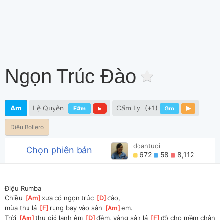
Ngọn Trúc Đào
Am
Lệ Quyên
Cẩm Ly
(+1)
F#m
Gm
Điệu Bollero
doantuoi
Chọn phiên bản
672
58
8,112
Điệu Rumba
Chiều 
[
Am
]
xưa có ngọn trúc 
[
D
]
đào, 
mùa thu lá 
[
F
]
rụng bay vào sân 
[
Am
]
em.
Trời 
[
Am
]
thu gió lạnh êm 
[
D
]
đềm, vàng sân lá 
[
F
]
đỗ cho mềm chân 