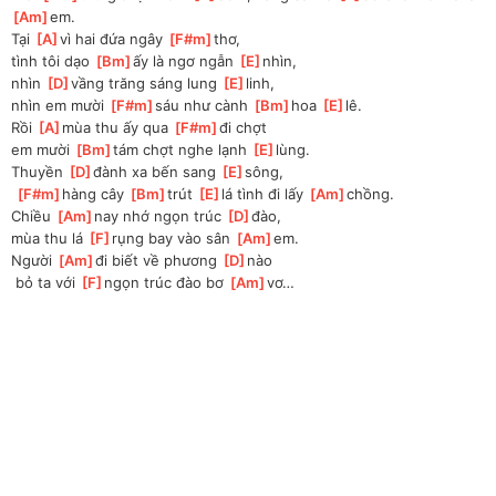
[
Am
]
em.
Tại 
[
A
]
vì hai đứa ngây 
[
F#m
]
thơ, 
tình tôi dạo 
[
Bm
]
ấy là ngơ ngẫn 
[
E
]
nhìn, 
nhìn 
[
D
]
vầng trăng sáng lung 
[
E
]
linh, 
nhìn em mười 
[
F#m
]
sáu như cành 
[
Bm
]
hoa 
[
E
]
lê.
Rồi 
[
A
]
mùa thu ấy qua 
[
F#m
]
đi chợt 
em
 mười 
[
Bm
]
tám chợt nghe lạnh 
[
E
]
lùng.
Thuyền 
[
D
]
đành xa bến sang 
[
E
]
sông, 
[
F#m
]
hàng cây 
[
Bm
]
trút 
[
E
]
lá tình đi lấy 
[
Am
]
chồng.
Chiều 
[
Am
]
nay nhớ ngọn trúc 
[
D
]
đào, 
mùa thu lá 
[
F
]
rụng bay vào sân 
[
Am
]
em.
Người 
[
Am
]
đi biết về phương 
[
D
]
nào
 bỏ ta với 
[
F
]
ngọn trúc đào bơ 
[
Am
]
vơ…