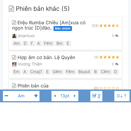
Phiên bản khác (5)
Điệu Rumba Chiều [Am]xưa có
(23)
ngọn trúc [D]đào,
Bản chính
doantuoi
0
Am
D
F
A
F#m
Bm
E
Hợp âm cơ bản. Lệ Quyên
(1)
Vương Thiện
0
Em
A
Cmaj7
E
G#m
F#m
Bsus4
B
C#m
D
Phiên bản của
(0)
hopamchuanphdvu
∬
hopamchuanphdvu
0
Am
D
F
A
F#m
Bm
E
Xem tất cả 5 phiên bản
Lệ Quyên
F#m