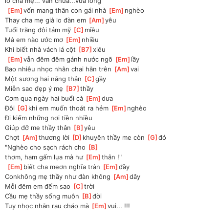
lo
 cha mẹ... vẫn chưa...vừa lòng
[
Em
]
vốn mang thân con gái nhà 
[
Em
]
nghèo
Thay cha mẹ già lo đàn em 
[
Am
]
yêu
Tuổi trăng đôi tám mỹ 
[
C
]
miều
Mà em nào ước mơ 
[
Em
]
nhiều
Khi biết nhà vách lá cột 
[
B7
]
xiêu
[
Em
]
vẫn đêm đêm gánh nước ngõ 
[
Em
]
lầy
Bao nhiêu nhọc nhằn chai hằn trên 
[
Am
]
vai
Một sương hai nắng thân 
[
C
]
gầy
Miễn sao đẹp ý mẹ 
[
B7
]
thầy
Cơm qua ngày hai buổi cà 
[
Em
]
dưa
Đôi 
[
G
]
khi em muốn thoát ra hẻm 
[
Em
]
nghèo
Đi kiếm những nơi tiền nhiều
Giúp đỡ me thầy thân 
[
B
]
yêu
Chợt 
[
Am
]
thương lời 
[
D
]
khuyên thầy me còn 
[
G
]
đó
"Nghèo cho sạch rách cho 
[
B
]
thơm, ham gấm lụa mà hư 
[
Em
]
thân !"
[
Em
]
biết cha meơn nghĩa tràn 
[
Em
]
đầy
Conkhông mẹ thầy như đàn không 
[
Am
]
dây
Mỗi đêm em đếm sao 
[
C
]
trời
Cầu mẹ thầy sống muôn 
[
B
]
đời
Tuy nhọc nhằn rau cháo mà 
[
Em
]
vui... !!!