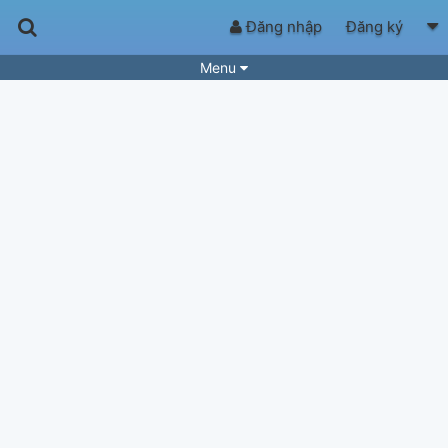
Đăng nhập
Đăng ký
Menu
Bài hát
Guitar Tabs
Playlist
Hợp âm
Điệu bài hát
Thể loại
Tìm theo hợp âm
Tải ứng dụng
Yêu cầu hợp âm
Thành Viên
Khóa học
Quản lý
51
Tắt quảng cáo