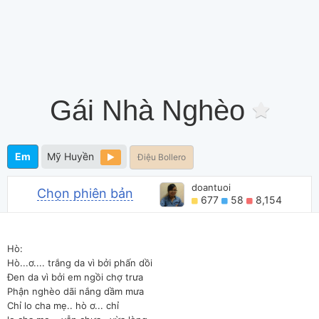
Gái Nhà Nghèo
Em
Mỹ Huyền
Điệu Bollero
doantuoi
Chọn phiên bản
677
58
8,154
Hò:
Hò...ơ.... trắng da vì bởi phấn dồi
Đen da vì bởi em ngồi chợ trưa
Phận nghèo dãi nắng dầm mưa
Chỉ lo cha mẹ.. hò ơ... chỉ 