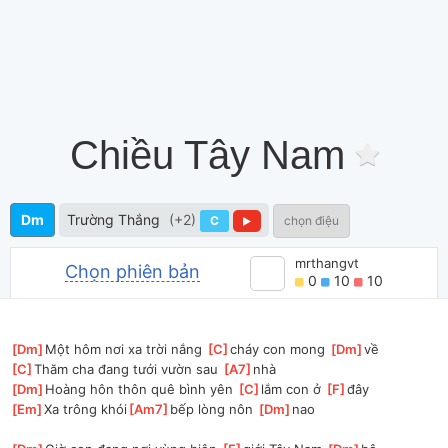
Chiều Tây Nam
Dm
Trường Thắng
(+2)
C
chọn điệu
mrthangvt
Chọn phiên bản
0
10
10
[
Dm
]
Một hôm nơi xa trời nắng 
[
C
]
cháy con mong 
[
Dm
]
về
[
C
]
Thăm cha đang tưới vườn sau 
[
A7
]
nhà
[
Dm
]
Hoàng hôn thôn quê bình yên 
[
C
]
lắm con ở 
[
F
]
đây
[
Em
]
Xa trông khói
[
Am7
]
bếp lòng nôn 
[
Dm
]
nao