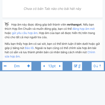
Chưa có bản Tab nào cho bài hát này
👋
Hợp âm này được đóng góp bởi thành viên
mrthangvt
. Nếu bạn
thích Hợp Âm Chuẩn và muốn đóng góp, bạn có thể
đăng hợp âm mới
hoặc
gửi yêu cầu hợp âm
. Hợp âm của bạn sẽ được hiển thị trên trang
chủ cho tất cả mọi người tra cứu.
Nếu bạn thấy hợp âm có sai sót, bạn có thể bình luận ở bên dưới hoặc gửi
góp ý bằng nút
Báo lỗi
. Ngoài ra bạn cũng có thể chỉnh sửa hợp âm bài
hát có sẵn và lưu thành phiên bản cá nhân bằng cách nhấn nút
Chỉnh
sửa hợp âm
.
∬
Thêm vào
Chia sẻ
In ra giấy
Quản lý
ngày 19 tháng 04, 2020
Cập nhật:
BÌNH LUẬN
2,857
Lượt xem:
Trường Thắng
Trường Vũ
Lam Phương
C
Hiển thị bình luận
mrthangvt
Người đăng:
(Dương Công Vủ đã duyệt)
Lam Phương
,
Trường