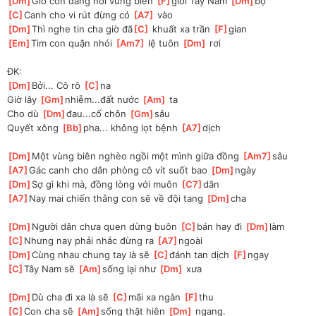
[
Dm
]
Giờ con đang nơi vùng biên 
[
F
]
giới Tây Nam 
[
Dm
]
bộ
[
C
]
Canh cho vi rút đừng có 
[
A7
]
 vào
[
Dm
]
Thì nghe tin cha giờ đã
[
C
]
 khuất xa trần 
[
F
]
gian
[
Em
]
Tim con quặn nhói 
[
Am7
]
 lệ tuôn 
[
Dm
]
 rơi
ĐK:
[
Dm
]
Bởi... Cô rô 
[
C
]
na
Giờ lây 
[
Gm
]
nhiễm...đất nước 
[
Am
]
 ta 
Cho dù 
[
Dm
]
đau...cố chôn 
[
Gm
]
sâu
Quyết xông 
[
Bb
]
pha... không lọt bệnh 
[
A7
]
dịch
[
Dm
]
Một vùng biên nghèo ngồi một mình giữa đồng 
[
Am7
]
sâu
[
A7
]
Gác canh cho dân phòng cô vít suốt bao 
[
Dm
]
ngày
[
Dm
]
Sợ gì khi mà, đồng lòng với muôn 
[
C7
]
dân
[
A7
]
Nay mai chiến thắng con sẽ về đội tang 
[
Dm
]
cha
[
Dm
]
Người dân chưa quen dừng buôn 
[
C
]
bán hay đi 
[
Dm
]
làm
[
C
]
Nhưng nay phải nhắc đừng ra 
[
A7
]
ngoài
[
Dm
]
Cùng nhau chung tay là sẽ 
[
C
]
đánh tan dịch 
[
F
]
ngay
[
C
]
Tây Nam sẽ 
[
Am
]
sống lại như 
[
Dm
]
 xưa
[
Dm
]
Dù cha đi xa là sẽ 
[
C
]
mãi xa ngàn 
[
F
]
thu
[
C
]
Con cha sẽ 
[
Am
]
sống thật hiên 
[
Dm
]
 ngang.