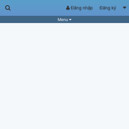
Đăng nhập
Đăng ký
Menu
Bài hát
Guitar Tabs
Playlist
Hợp âm
Điệu bài hát
Thể loại
Tìm theo hợp âm
Tải ứng dụng
Yêu cầu hợp âm
Thành Viên
Khóa học
Quản lý
80
Tắt quảng cáo