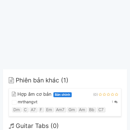
Phiên bản khác (1)
Hợp âm cơ bản
(0)
Bản chính
mrthangvt
1
Dm
C
A7
F
Em
Am7
Gm
Am
Bb
C7
Guitar Tabs (0)