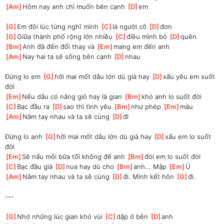
[
Am
]
Hôm nay anh chỉ muốn bên cạnh 
[
D
]
em
[
G
]
Em đôi lúc từng nghĩ mình 
[
C
]
là người cô 
[
D
]
đơn
[
G
]
Giữa thành phố rộng lớn nhiều 
[
C
]
điều mình bỏ 
[
D
]
quên
[
Bm
]
Anh đã đến đổi thay và 
[
Em
]
mang em đến anh
[
Am
]
Nay hai ta sẽ sống bên cạnh 
[
D
]
nhau
Đừng lo em 
[
G
]
hỡi mai mốt dẫu lớn dù già hay 
[
D
]
xấu yêu em suốt 
đời
[
Em
]
Nếu dẫu có nắng gió hay là gian 
[
Bm
]
khó anh lo suốt đời
[
C
]
Bạc đầu ra 
[
D
]
sao thì tình yêu 
[
Bm
]
như phép 
[
Em
]
màu
[
Am
]
Nắm tay nhau và ta sẽ cùng 
[
D
]
đi
Đừng lo anh 
[
G
]
hỡi mai mốt dẫu lớn dù già hay 
[
D
]
xấu em lo suốt 
đời
[
Em
]
Sẽ nấu mỗi bữa tối không để anh 
[
Bm
]
đói em lo suốt đời
[
C
]
Bạc đầu già 
[
D
]
nua hay dù cho 
[
Bm
]
anh... Mập 
[
Em
]
Ú
[
Am
]
Nắm tay nhau và ta sẽ cùng 
[
D
]
đi. Mình kết hôn 
[
G
]
đi.
---
[
G
]
Nhớ những lúc gian khó vùi 
[
C
]
dập ở bên 
[
D
]
anh