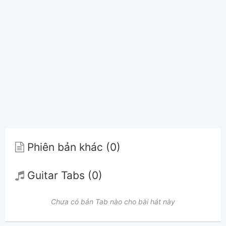
Phiên bản khác (0)
Guitar Tabs (0)
Chưa có bản Tab nào cho bài hát này