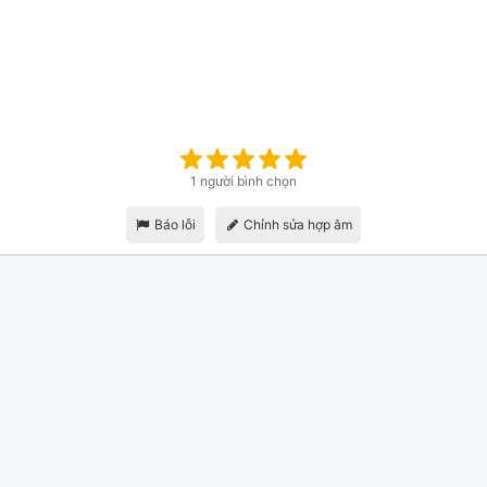
1 người bình chọn
Báo lỗi
Chỉnh sửa hợp âm