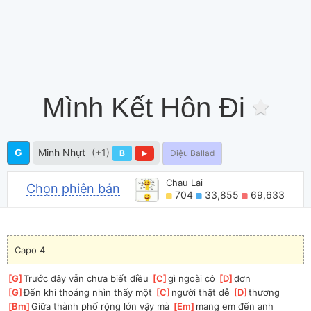
Mình Kết Hôn Đi
G
Minh Nhựt
(+1)
B
Điệu Ballad
Chau Lai
Chọn phiên bản
704
33,855
69,633
Capo 4
[
G
]
Trước đây vẫn chưa biết điều 
[
C
]
gì ngoài cô 
[
D
]
đơn
[
G
]
Đến khi thoáng nhìn thấy một 
[
C
]
người thật dễ 
[
D
]
thương
[
Bm
]
Giữa thành phố rộng lớn vậy mà 
[
Em
]
mang em đến anh