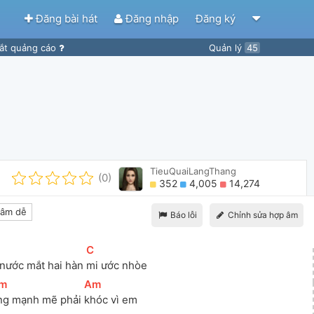
Đăng bài hát
Đăng nhập
Đăng ký
ắt quảng cáo
Quản lý
45
TieuQuaiLangThang
(0)
352
4,005
14,274
âm dễ
Báo lỗi
Chỉnh sửa hợp âm
]
[
C
]
 nước mắt hai hàn 
mi ước nhòe
m
]
[
Am
]
ng mạnh mẽ phải 
khóc vì em