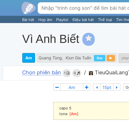
Bài hát
Hợp âm
Playlist
Điệu bài hát
Thể loại
Tìm th
Vì Anh Biết
Am
Quang Tùng
Kiun Gia Tuấn
Dm
chọn
Chọn phiên bản
/
TieuQuaiLang
1
0
G
capo 5
tone 
[
Am
]