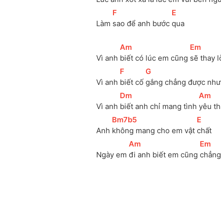
[
F
]
[
E
]
Làm 
sao để anh bước 
qua
[
Am
]
[
Em
]
Vì anh 
biết có lúc em cũng 
sẽ thay 
[
F
]
[
G
]
Vì anh 
biết cố 
gắng chẳng được như
[
Dm
]
[
Am
]
Vì anh 
biết anh chỉ mang tình 
yêu th
[
Bm7b5
]
[
E
]
Anh 
không mang cho em vật 
chất
[
Am
]
[
Em
]
Ngày em 
đi anh biết em cũng 
chẳng