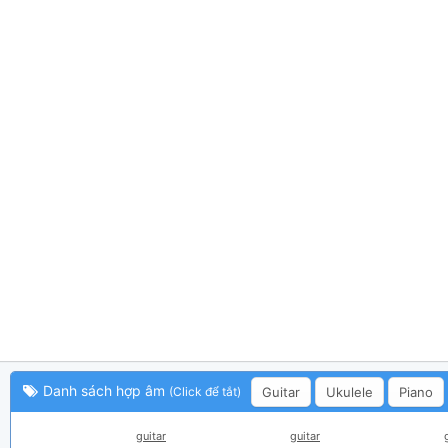
Danh sách hợp âm
Guitar
Ukulele
Piano
(Click để tắt)
guitar
guitar