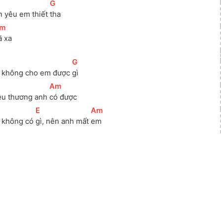
[
G
]
n yêu em thiết 
tha
m
]
ã xa
[
G
]
h không cho em được 
gì
[
Am
]
êu thương anh 
có được
[
E
]
[
Am
]
 không có 
gì, nên anh mất 
em