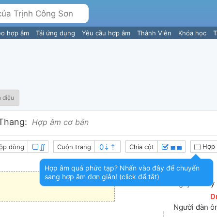
eo hợp âm
Tải ứng dụng
Yêu cầu hợp âm
Thành Viên
Khóa học
T
 điệu
Thang:
Hợp âm cơ bản
∬
≣≣
Hợp 
ộp dòng
Cuộn trang
Chia cột
Hợp âm quá phức tạp? Nhấn vào đây để chuyển
[
F
sang hợp âm đơn giản! (click để tắt)
Ngày chia 
ly
[
D
Người đàn 
ô