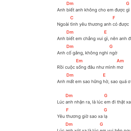
[
Dm
]
[
G
Anh 
biết anh không cho em được 
gì
[
C
]
[
F
]
Ngoài 
tình yêu thương anh 
có được
[
Dm
]
[
E
]
Anh 
biết em chẳng vui 
gì, nên anh đ
[
Dm
]
[
G
]
Anh 
cố gắng, không nghi 
ngờ
[
Em
]
[
Am
]
Rồi cuộc 
sống đâu như mình 
mơ
[
Dm
]
[
E
]
Anh 
mất em sao hững 
hờ, sao quá ơ
[
Dm
]
[
G
]
Lúc 
anh nhận ra, là lúc 
em đi thật xa
[
F
]
[
G
]
Yêu 
thương giờ sao xa 
lạ
[
Dm
]
[
G
]
Lúc 
anh xót xa là lúc 
em vui bên ngư