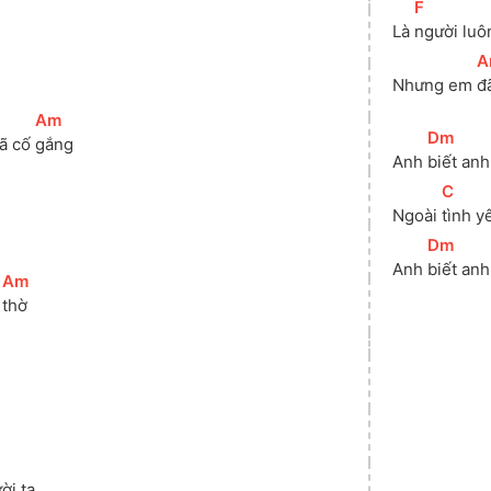
[
F
]
]
Là 
người luô
[
A
Nhưng em 
đ
[
Am
]
[
Dm
]
ã cố 
gắng
Anh 
biết an
[
C
]
Ngoài 
tình y
[
Dm
]
Anh 
biết anh
[
Am
]
 
thờ
ời ta