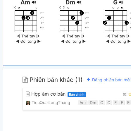
Am
Dm
G
◁
Thế tay
▷
◁
Thế tay
▷
◁
Thế tay
▷
◀
Đổi tông
▶
◀
Đổi tông
▶
◀
Đổi tông
▶
Phiên bản khác (1)
Đăng phiên bản mới
Hợp âm cơ bản
(0)
Bản chính
TieuQuaiLangThang
Am
Dm
G
C
F
E
Em