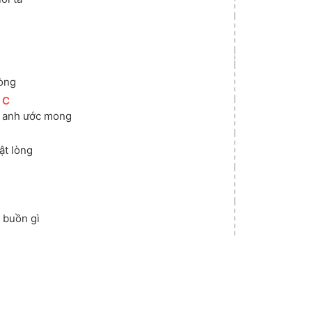
lòng
[
C
]
 
anh ước mong
ật lòng
 buồn gì