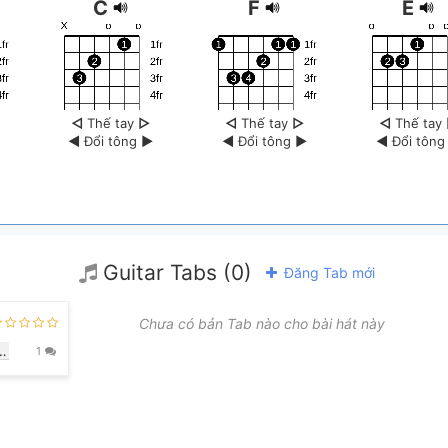
C
F
E
◁
Thế tay
▷
◁
Thế tay
▷
◁
Thế tay
◀
Đổi tông
▶
◀
Đổi tông
▶
◀
Đổi tôn
Guitar Tabs (0)
Đăng Tab mới
Chưa có bản Tab nào cho bài hát này
Bm7b5
1