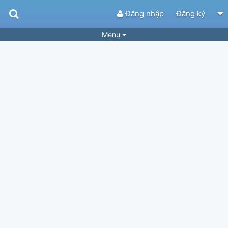
Đăng nhập
Đăng ký
Menu
Bài hát
Guitar Tabs
Playlist
Hợp âm
Điệu bài hát
Thể loại
Tìm theo hợp âm
Tải ứng dụng
Yêu cầu hợp âm
Thành Viên
Khóa học
Quản lý
75
Tắt quảng cáo