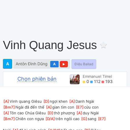
Vinh Quang Jesus
A
Antôn Đình Dũng
A
Điệu Ballad
Emmanuel Timel
Chọn phiên bản
0
112
193
[
A
]
Vinh quang Giêsu 
[
D
]
ngợi khen 
[
A
]
Danh Ngài
[
Bm7
]
Ngài đã đến thế 
[
A
]
gian tìm con 
[
E7
]
cứu con 
[
A
]
Tôn cao Chúa Giêsu 
[
D
]
thờ phượng 
[
A
]
duy Ngài 
[
Bm7
]
Chiên con ngựa 
[
D/A
]
trên ngôi cao 
[
G
]
sang 
[
E7
]