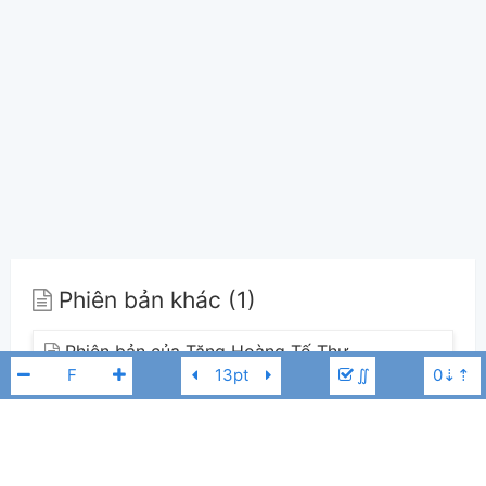
Phiên bản khác (1)
Phiên bản của Tăng Hoàng Tố Thư
(0)
∬
Bản chính
Tăng Hoàng Tố Thư
0
F
F7
A#m
Em7
A7
Dm7
G7
C
A#
Gm7
Dm
G#