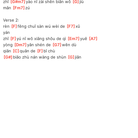
zhǐ 
[
G#m7
]
yào nǐ zài shēn biān wǒ 
[
G
]
jiù
mǎn 
[
Fm7
]
zú
Verse 2:
rèn 
[
F
]
fēng chuī sàn wú wèi de 
[
F7
]
xū 
yán
zhǐ 
[
F
]
yú nǐ wǒ xiāng shǒu de qì 
[
Em7
]
yuē 
[
A7
]
yòng 
[
Dm7
]
yǎn shén de 
[
G7
]
wēn dù
qiǎn 
[
C
]
quǎn de 
[
F
]
bǐ chù
[
G#
]
biāo zhù nán wàng de shùn 
[
G
]
jiān