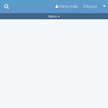
Đăng nhập
Đăng ký
Menu
Bài hát
Guitar Tabs
Playlist
Hợp âm
Điệu bài hát
Thể loại
Tìm theo hợp âm
Tải ứng dụng
Yêu cầu hợp âm
Thành Viên
Khóa học
Quản lý
75
Tắt quảng cáo