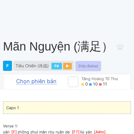
Mãn Nguyện (满足）
F
Tiêu Chiến (肖战)
F#
Điệu Ballad
Tăng Hoàng Tố Thư
Chọn phiên bản
0
10
11
Capo 1
Verse 1:
yǎn 
[
F
]
zhōng zhuì mǎn róu ruǎn de 
[
F7
]
liú yán 
[
A#m
]