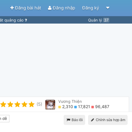
Đăng bài hát
Đăng nhập
Đăng ký
ắt quảng cáo
Quản lý
37
Vương Thiện
(5)
2,310
17,821
96,487
 dễ
Báo lỗi
Chỉnh sửa hợp âm