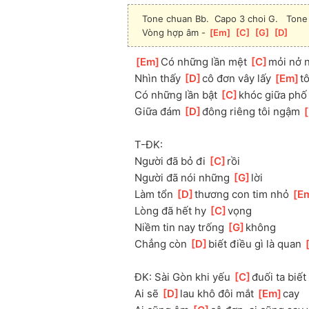
Tone chuan Bb.  Capo 3 choi G.   Tone
Vòng hợp âm - 
[
Em
]
[
C
]
[
G
]
[
D
]
[
Em
]
Có những lần mệt 
[
C
]
mỏi nở 
Nhìn thấy 
[
D
]
cô đơn vây lấy 
[
Em
]
tô
Có những lần bật 
[
C
]
khóc giữa phố
Giữa đám 
[
D
]
đông riêng tôi ngậm 
[
T-ĐK:
Người đã bỏ đi 
[
C
]
rồi
Người đã nói những 
[
G
]
lời
Làm tổn 
[
D
]
thương con tim nhỏ 
[
E
Lòng đã hết hy 
[
C
]
vọng
Niềm tin nay trống 
[
G
]
không
Chẳng còn 
[
D
]
biết điều gì là quan 
[
ĐK: Sài Gòn khi yếu 
[
C
]
đuối ta biết
Ai sẽ 
[
D
]
lau khô đôi mắt 
[
Em
]
cay