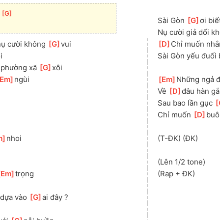
 
[
G
]
Sài Gòn 
[
G
]
ơi biế
Nụ cười giả dối 
nụ cười không 
[
G
]
vui
[
D
]
Chỉ muốn nhắm
i
Sài Gòn yếu đuối b
 phường xã 
[
G
]
xôi
Em
]
ngùi
[
Em
]
Những ngả đ
Về 
[
D
]
đâu hàn gắ
Sau bao lần gục 
[
Chỉ muốn 
[
D
]
buô
m
]
nhoi
(T-ĐK) (ĐK)
(Lên 1/2 tone)
Em
]
trọng
(Rap + ĐK)
 dựa vào 
[
G
]
ai đây ?