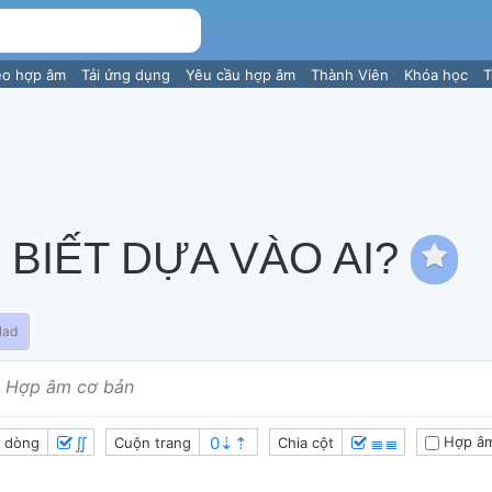
eo hợp âm
Tải ứng dụng
Yêu cầu hợp âm
Thành Viên
Khóa học
T
 BIẾT DỰA VÀO AI?
lad
Hợp âm cơ bản
∬
≣≣
Hợp âm
 dòng
Cuộn trang
Chia cột