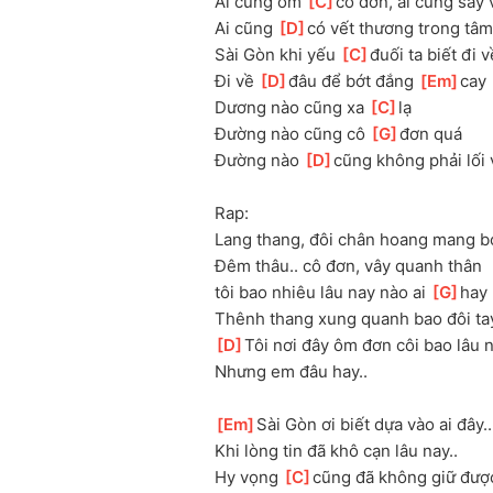
Ai cũng ôm 
[
C
]
cô đơn, ai cũng say 
Ai cũng 
[
D
]
có vết thương trong tâm
Sài Gòn khi yếu 
[
C
]
đuối ta biết đi v
Đi về 
[
D
]
đâu để bớt đắng 
[
Em
]
cay
Dương nào cũng xa 
[
C
]
lạ
Đường nào cũng cô 
[
G
]
đơn quá
Đường nào 
[
D
]
cũng không phải lối 
Rap:
Lang thang, đôi chân hoang mang bơ
Đêm thâu.. cô đơn, vây quanh thân 
tôi
 bao nhiêu lâu nay nào ai 
[
G
]
hay
Thênh thang xung quanh bao đôi tay
[
D
]
Tôi nơi đây ôm đơn côi bao lâu n
Nhưng em đâu hay..
[
Em
]
Sài Gòn ơi biết dựa vào ai đây..
Khi lòng tin đã khô cạn lâu nay..
Hy vọng 
[
C
]
cũng đã không giữ được