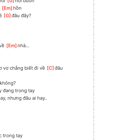
với 
[
G
]
nỗi buồn
 
[
Em
]
hồn
ề 
[
G
]
đâu đây?
về 
[
Em
]
nhà...
 vơ chẳng biết đi về 
[
C
]
đâu
 không?
 đang trong tay
ay, nhưng đâu ai hay..
 trong tay