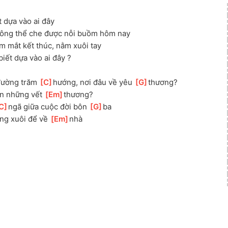
t dựa vào ai đây
không thể che được nỗi buồm hôm nay
 mắt kết thúc, nằm xuôi tay
iết dựa vào ai đây ?
ường trăm 
[
C
]
hướng, nơi đâu về yêu 
[
G
]
thương?
n những vết 
[
Em
]
thương?
C
]
ngã giữa cuộc đời bôn 
[
G
]
ba
ng xuôi để về 
[
Em
]
nhà 