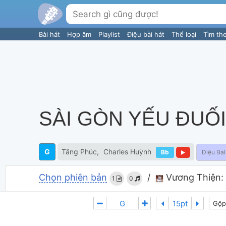
Bài hát
Hợp âm
Playlist
Điệu bài hát
Thể loại
Tìm th
SÀI GÒN YẾU ĐUỐI
G
Tăng Phúc
Charles Huỳnh
Bb
Điệu Bal
Chọn phiên bản
/
Vương Thiện:
1
0
Gộp