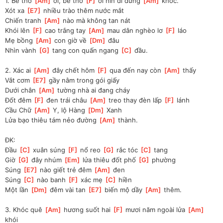
1. Bé thơ 
[
Am
]
 ơi, bé thơ 
[
F
]
 ơi nín đi đừng 
[
Am
]
 khóc.
Xót xa 
[
E7
]
 nhiều trào thêm nước mắt
Chiến tranh 
[
Am
]
 nào mà không tan nát
Khói lên 
[
F
]
 cao trắng tay 
[
Am
]
 mau dân nghèo lơ 
[
F
]
 láo
Mẹ bồng 
[
Am
]
 con giờ về 
[
Dm
]
 đâu
Nhìn vành 
[
G
]
 tang con quấn ngang 
[
C
]
 đầu.
2. Xác ai 
[
Am
]
 đây chết hôm 
[
F
]
 qua đến nay còn 
[
Am
]
 thấy
Vắt cơm 
[
E7
]
 gầy nằm trong gói giấy
Dưới chân 
[
Am
]
 tường nhà ai đang cháy
Ðốt đêm 
[
F
]
 đen trái châu 
[
Am
]
 treo thay đèn lấp 
[
F
]
 lánh
Cầu Chữ 
[
Am
]
 Y, lộ Hàng 
[
Dm
]
 Xanh
Lửa bạo thiêu tám nẻo đường 
[
Am
]
 thành.
ĐK:
Ðầu 
[
C
]
 xuân súng 
[
F
]
 nổ reo 
[
G
]
 rắc tóc 
[
C
]
 tang
Giờ 
[
G
]
 đây nhúm 
[
Em
]
 lửa thiêu đốt phố 
[
G
]
 phường
Súng 
[
E7
]
 nào giết trẻ đêm 
[
Am
]
 đen
Súng 
[
C
]
 nào banh 
[
F
]
 xác mẹ 
[
C
]
 hiền
Một lần 
[
Dm
]
 đêm vài tan 
[
E7
]
 biến mộ dầy 
[
Am
]
 thêm.
3. Khóc quê 
[
Am
]
 hương suốt hai 
[
F
]
 mươi năm ngoài lửa 
[
Am
]
khói