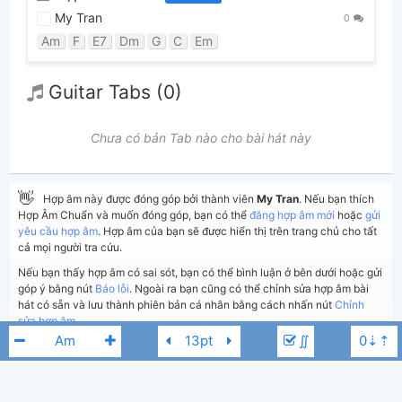
My Tran
0
Am
F
E7
Dm
G
C
Em
Guitar Tabs (0)
Chưa có bản Tab nào cho bài hát này
👋
Hợp âm này được đóng góp bởi thành viên
My Tran
. Nếu bạn thích
Hợp Âm Chuẩn và muốn đóng góp, bạn có thể
đăng hợp âm mới
hoặc
gửi
yêu cầu hợp âm
. Hợp âm của bạn sẽ được hiển thị trên trang chủ cho tất
cả mọi người tra cứu.
Nếu bạn thấy hợp âm có sai sót, bạn có thể bình luận ở bên dưới hoặc gửi
góp ý bằng nút
Báo lỗi
. Ngoài ra bạn cũng có thể chỉnh sửa hợp âm bài
hát có sẵn và lưu thành phiên bản cá nhân bằng cách nhấn nút
Chỉnh
sửa hợp âm
.
∬
Thêm vào
Chia sẻ
In ra giấy
Quản lý