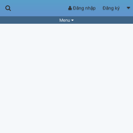
Đăng nhập
Đăng ký
Menu
Bài hát
Guitar Tabs
Playlist
Hợp âm
Điệu bài hát
Thể loại
Tìm theo hợp âm
Tải ứng dụng
Yêu cầu hợp âm
Thành Viên
Khóa học
Quản lý
64
Tắt quảng cáo