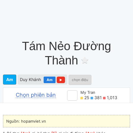
Tám Nẻo Đường
Thành
Am
Duy Khánh
Am
chọn điệu
My Tran
Chọn phiên bản
25
381
1,013
Nguồn: hopamviet.vn