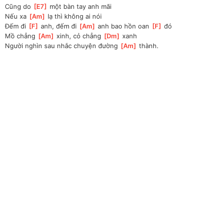
Cũng do 
[
E7
]
 một bàn tay anh mãi
Nếu xa 
[
Am
]
 lạ thì không ai nói
Ðếm đi 
[
F
]
 anh, đếm đi 
[
Am
]
 anh bao hồn oan 
[
F
]
 đó
Mồ chẳng 
[
Am
]
 xinh, cỏ chẳng 
[
Dm
]
 xanh
Người nghìn sau nhắc chuyện đường 
[
Am
]
 thành.