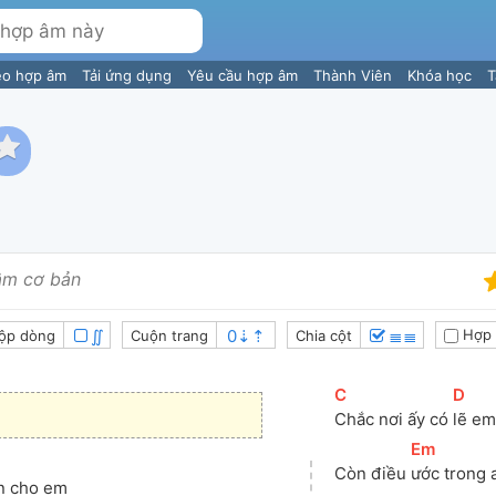
eo hợp âm
Tải ứng dụng
Yêu cầu hợp âm
Thành Viên
Khóa học
T
âm cơ bản
∬
≣≣
Hợp 
ộp dòng
Cuộn trang
Chia cột
[
C
]
[
D
]
Chắc nơi ấy có 
lẽ em
[
Em
]
]
Còn điều 
ước trong 
n cho em