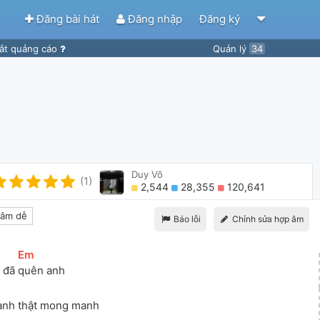
Đăng bài hát
Đăng nhập
Đăng ký
ắt quảng cáo
Quản lý
34
Duy Võ
(1)
2,544
28,355
120,641
âm dễ
Báo lỗi
Chỉnh sửa hợp âm
[
Em
]
 đã 
quên anh
anh thật mong manh