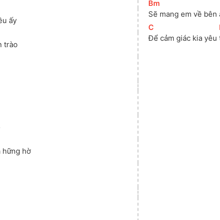
[
Bm
]
Sẽ mang em về bên 
ều ấy
[
C
]
Để cảm giác kia yêu 
 trào
o
]
 hững hờ