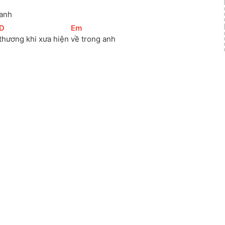
anh
[
D
]
[
Em
]
thương khi xưa hiện 
về trong anh