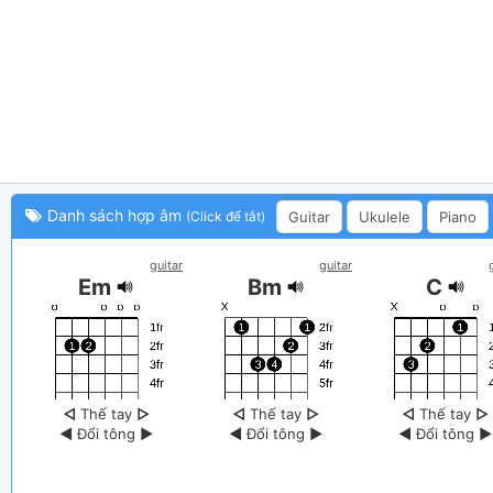
Danh sách hợp âm
Guitar
Ukulele
Piano
(Click để tắt)
guitar
guitar
Em
Bm
C
◁
Thế tay
▷
◁
Thế tay
▷
◁
Thế tay
▷
◀
Đổi tông
▶
◀
Đổi tông
▶
◀
Đổi tông
▶