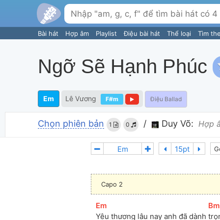
Bài hát
Hợp âm
Playlist
Điệu bài hát
Thể loại
Tìm th
Ngỡ Sẽ Hạnh Phúc
Em
Lê Vương
F#m
Điệu Ballad
Chọn phiên bản
/
Duy Võ:
Hợp 
1
0
G
Capo 2
[
Em
]
[
Bm
Yêu thương lâu nay anh đã dành 
trọ