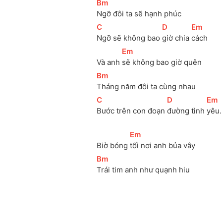
[
Bm
]
Ngỡ đôi ta sẽ hạnh phúc
[
C
]
[
D
]
[
Em
]
Ngỡ sẽ không bao 
giờ chia 
cách
[
Em
]
Và anh 
sẽ không bao giờ quên
[
Bm
]
Tháng năm đôi ta cùng nhau
[
C
]
[
D
]
[
Em
Bước trên con đoạn 
đường tình 
yêu.
[
Em
]
Biờ bóng 
tối nơi anh bủa vây
[
Bm
]
Trái tim anh như quạnh hiu