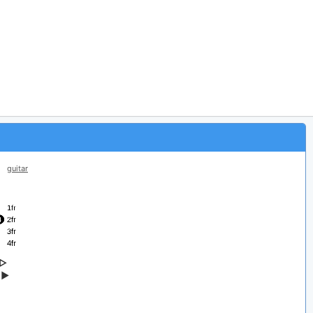
guitar
▷
g
▶