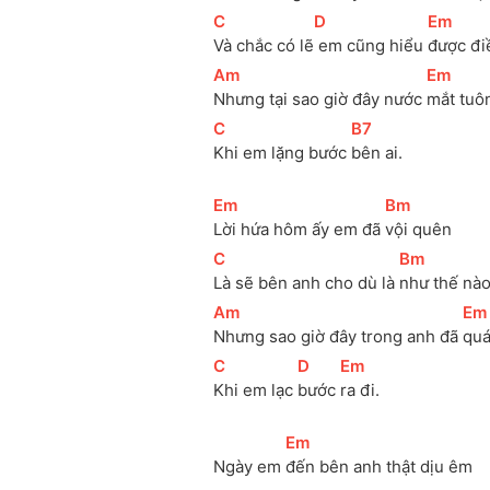
[
C
]
[
D
]
[
Em
]
Và chắc có lẽ
 em cũng hiểu 
được đi
[
Am
]
[
Em
]
Nhưng tại sao giờ đây nước 
mắt tuôn
[
C
]
[
B7
]
Khi em lặng bước 
bên ai.
[
Em
]
[
Bm
]
Lời hứa hôm ấy em đã 
vội quên
[
C
]
[
Bm
]
Là sẽ bên anh cho dù là 
như thế nà
[
Am
]
[
Em
Nhưng sao giờ đây trong anh đã 
quá
[
C
]
[
D
]
[
Em
]
Khi em lạc 
bước 
ra đi.
[
Em
]
Ngày em 
đến bên anh thật dịu êm