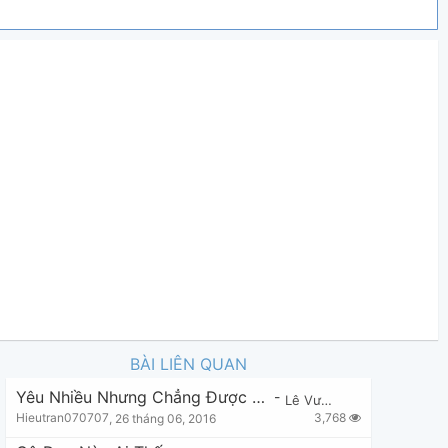
BÀI LIÊN QUAN
Yêu Nhiều Nhưng Chẳng Được Bao Nhiêu
-
Lê Vương
3,768
Hieutran070707
,
26 tháng 06, 2016