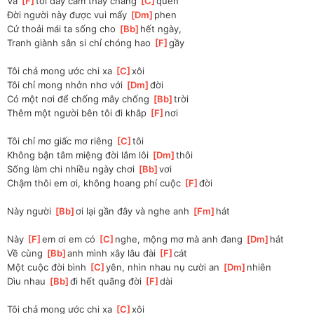
Và 
[
F
]
tôi đây cảm thấy chẳng 
[
C
]
quen
Đời người này được vui mấy 
[
Dm
]
phen
Cứ thoải mái ta sống cho 
[
Bb
]
hết ngày,
Tranh giành sân si chỉ chóng hao 
[
F
]
gầy
Tôi chả mong ước chi xa 
[
C
]
xôi
Tôi chỉ mong nhởn nhơ với 
[
Dm
]
đời
Có một nơi để chống mây chống 
[
Bb
]
trời
Thêm một người bên tôi đi khắp 
[
F
]
nơi
Tôi chỉ mơ giấc mơ riêng 
[
C
]
tôi
Không bận tâm miệng đời lắm lôi 
[
Dm
]
thôi
Sống làm chi nhiều ngày chơi 
[
Bb
]
vơi 
Chậm thôi em ơi, không hoang phí cuộc 
[
F
]
đời
Này người 
[
Bb
]
ơi lại gần đây và nghe anh 
[
Fm
]
hát
Này 
[
F
]
em ơi em có 
[
C
]
nghe, mộng mơ mà anh đang 
[
Dm
]
hát
Về cùng 
[
Bb
]
anh mình xây lâu đài 
[
F
]
cát
Một cuộc đời bình 
[
C
]
yên, nhìn nhau nụ cười an 
[
Dm
]
nhiên
Dìu nhau 
[
Bb
]
đi hết quãng đời 
[
F
]
dài
Tôi chả mong ước chi xa 
[
C
]
xôi