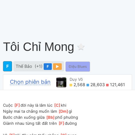
Tôi Chỉ Mong
F
Thế Bảo
(+1)
F
Điệu Blues
Duy Võ
Chọn phiên bản
2,568
28,603
121,461
Cuộc 
[
F
]
đời này là lắm lúc 
[
C
]
khi
Ngày mai ta chẳng muốn làm 
[
Dm
]
gì
Bước chân xuống giữa 
[
Bb
]
phố phường
Giành nhau từng tất đất trên 
[
F
]
đường