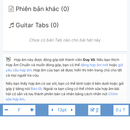
Phiên bản khác (0)
Guitar Tabs (0)
Chưa có bản Tab nào cho bài hát này
👋
Hợp âm này được đóng góp bởi thành viên
Duy Võ
. Nếu bạn thích
Hợp Âm Chuẩn và muốn đóng góp, bạn có thể
đăng hợp âm mới
hoặc
gửi
yêu cầu hợp âm
. Hợp âm của bạn sẽ được hiển thị trên trang chủ cho tất
cả mọi người tra cứu.
Nếu bạn thấy hợp âm có sai sót, bạn có thể bình luận ở bên dưới hoặc gửi
góp ý bằng nút
Báo lỗi
. Ngoài ra bạn cũng có thể chỉnh sửa hợp âm bài
hát có sẵn và lưu thành phiên bản cá nhân bằng cách nhấn nút
Chỉnh
sửa hợp âm
.
∬
Thêm vào
Chia sẻ
In ra giấy
Quản lý
ngày 16 tháng 02, 2018
Cập nhật: