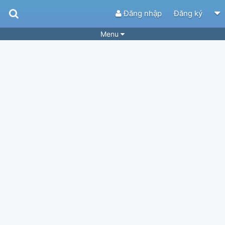
Đăng nhập
Đăng ký
Menu
Bài hát
Guitar Tabs
Playlist
Hợp âm
Điệu bài hát
Thể loại
Tìm theo hợp âm
Tải ứng dụng
Yêu cầu hợp âm
Thành Viên
Khóa học
Quản lý
88
Tắt quảng cáo