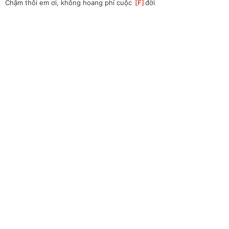
Chậm thôi em ơi, không hoang phí cuộc 
[
F
]
đời