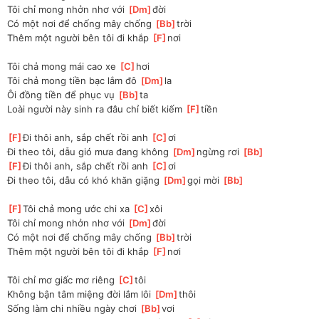
Tôi chỉ mong nhởn nhơ với 
[
Dm
]
đời
Có một nơi để chống mây chống 
[
Bb
]
trời
Thêm một người bên tôi đi khắp 
[
F
]
nơi
Tôi chả mong mái cao xe 
[
C
]
hơi
Tôi chả mong tiền bạc lắm đô 
[
Dm
]
la
Ôi đồng tiền để phục vụ 
[
Bb
]
ta
Loài người này sinh ra đâu chỉ biết kiếm 
[
F
]
tiền
[
F
]
Đi thôi anh, sắp chết rồi anh 
[
C
]
ơi
Đi theo tôi, dẫu gió mưa đang không 
[
Dm
]
ngừng rơi 
[
Bb
]
[
F
]
Đi thôi anh, sắp chết rồi anh 
[
C
]
ơi
Đi theo tôi, dẫu có khó khăn giặng 
[
Dm
]
gọi mời 
[
Bb
]
[
F
]
Tôi chả mong ước chi xa 
[
C
]
xôi
Tôi chỉ mong nhởn nhơ với 
[
Dm
]
đời
Có một nơi để chống mây chống 
[
Bb
]
trời
Thêm một người bên tôi đi khắp 
[
F
]
nơi
Tôi chỉ mơ giấc mơ riêng 
[
C
]
tôi
Không bận tâm miệng đời lắm lôi 
[
Dm
]
thôi
Sống làm chi nhiều ngày chơi 
[
Bb
]
vơi 