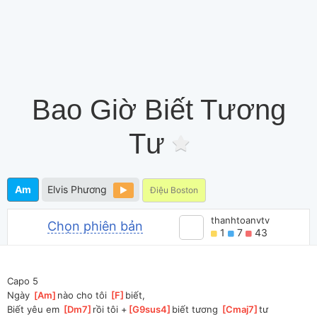
Bao Giờ Biết Tương
Tư
Am
Elvis Phương
Điệu Boston
thanhtoanvtv
Chọn phiên bản
1
7
43
Capo 5
Ngày 
[
Am
]
nào cho tôi 
[
F
]
biết,
Biết yêu em 
[
Dm7
]
rồi tôi +
[
G9sus4
]
biết tương 
[
Cmaj7
]
tư