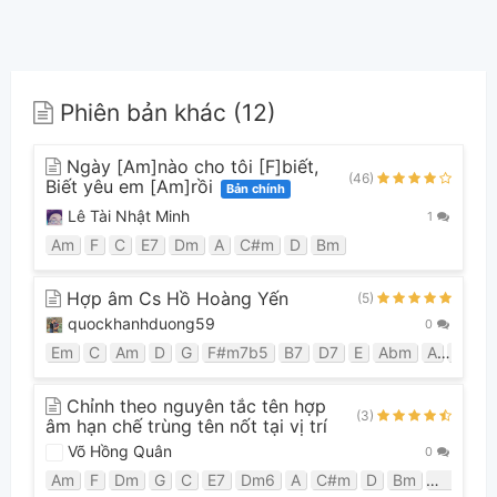
Phiên bản khác (12)
Ngày [Am]nào cho tôi [F]biết,
(46)
Biết yêu em [Am]rồi
Bản chính
Lê Tài Nhật Minh
1
Am
F
C
E7
Dm
A
C#m
D
Bm
Hợp âm Cs Hồ Hoàng Yến
(5)
quockhanhduong59
0
Em
C
Am
D
G
F#m7b5
B7
D7
E
Abm
A
C#7
Chỉnh theo nguyên tắc tên hợp
(3)
âm hạn chế trùng tên nốt tại vị trí
Võ Hồng Quân
0
Am
F
Dm
G
C
E7
Dm6
A
C#m
D
Bm
F#7