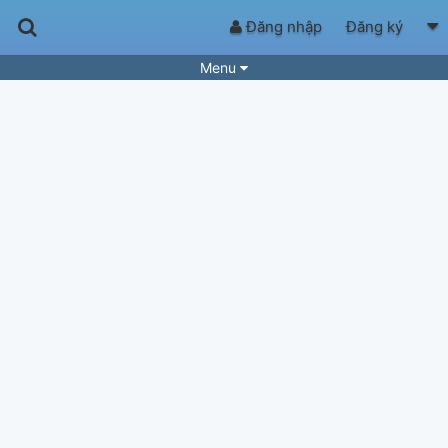
Đăng nhập
Đăng ký
Menu
Bài hát
Guitar Tabs
Playlist
Hợp âm
Điệu bài hát
Thể loại
Tìm theo hợp âm
Tải ứng dụng
Yêu cầu hợp âm
Thành Viên
Khóa học
Quản lý
51
Tắt quảng cáo