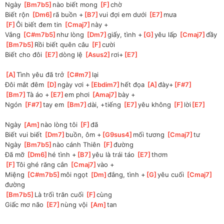
Ngày 
[
Bm7b5
]
nào biết mong 
[
F
]
chờ
Biết rộn 
[
Dm6
]
rã buồn +
[
B7
]
vui đợi em dưới 
[
E7
]
mưa
[
F
]
Ôi biết đem tin 
[
Cmaj7
]
này +
Vắng 
[
C#m7b5
]
như lòng 
[
Dm7
]
giấy, tình +
[
G
]
yêu lấp 
[
Cmaj7
]
đầy
[
Bm7b5
]
Rồi biết quên câu 
[
F
]
cười
Biết cho đôi 
[
E7
]
dòng lệ 
[
Asus2
]
rơi+
[
E7
]
[
A
]
Tình yêu đã trở 
[
C#m7
]
lại
Đôi mắt đêm 
[
D
]
ngày vơi +
[
Ebdim7
]
hết đọa 
[
A
]
đày+
[
F#7
]
[
Bm7
]
Tà áo +
[
E7
]
em phơi 
[
Amaj7
]
bày +
Ngón 
[
F#7
]
tay em 
[
Bm7
]
dài, +tiếng 
[
E7
]
yêu không 
[
F
]
lời
[
E7
]
Ngày 
[
Am
]
nào lòng tôi 
[
F
]
đã
Biết vui biết 
[
Dm7
]
buồn, ôm +
[
G9sus4
]
mối tương 
[
Cmaj7
]
tư
Ngày 
[
Bm7b5
]
nào cánh Thiên 
[
F
]
đường
Đã mỡ 
[
Dm6
]
hé tình +
[
B7
]
yêu là trái táo 
[
E7
]
thơm
[
F
]
Tôi ghé răng cắn 
[
Cmaj7
]
vào +
Miệng 
[
C#m7b5
]
môi ngọt 
[
Dm
]
đắng, tình +
[
G
]
yêu cuối 
[
Cmaj7
]
đường
[
Bm7b5
]
Là trối trăn cuối 
[
F
]
cùng
Giấc mơ não 
[
E7
]
nùng vội 
[
Am
]
tan