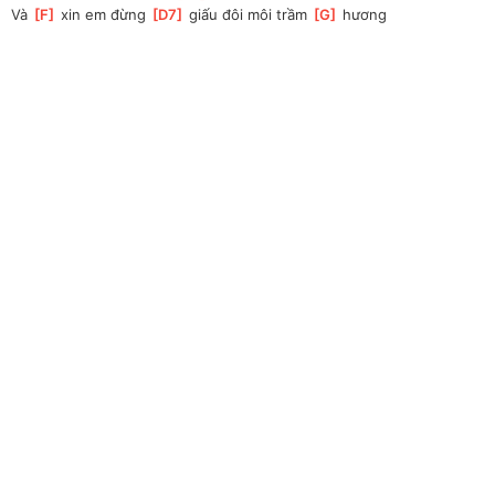
Và 
[
F
]
 xin em đừng 
[
D7
]
 giấu đôi môi trầm 
[
G
]
 hương