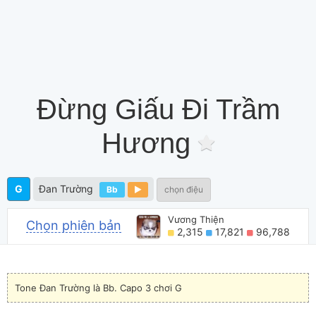
Đừng Giấu Đi Trầm
Hương
G
Đan Trường
Bb
chọn điệu
Vương Thiện
Chọn phiên bản
2,315
17,821
96,788
Tone Đan Trường là Bb. Capo 3 chơi G