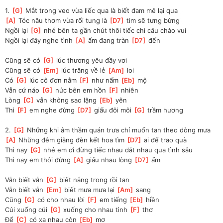
1. 
[
G
]
 Mắt trong veo vừa liếc qua là biết đam mê lại qua
[
A
]
 Tóc nâu thơm vừa rối tung là 
[
D7
]
 tim sẽ tưng bừng
Ngồi lại 
[
G
]
 nhé bên ta gần chút thôi tiếc chi câu chào vui
Ngồi lại đây nghe tình 
[
A
]
 ấm đang tràn 
[
D7
]
 đến
Cũng sẽ có 
[
G
]
 lúc thương yêu đầy vơi
Cũng sẽ có 
[
Em
]
 lúc trăng về lẻ 
[
Am
]
 loi
Có 
[
G
]
 lúc cô đơn nằm 
[
F
]
 như nấm 
[
Eb
]
 mộ
Vẫn cứ náo 
[
G
]
 nức bên em hồn 
[
F
]
 nhiên
Lòng 
[
C
]
 vẫn không sao lặng 
[
Eb
]
 yên
Thì 
[
F
]
 em nghe đừng 
[
D7
]
 giấu đôi môi 
[
G
]
 trầm hương
2. 
[
G
]
 Những khi âm thầm quán trưa chỉ muốn tan theo dòng mưa
[
A
]
 Những đêm giăng đèn kết hoa tìm 
[
D7
]
 ai để trao quà
Thì nay 
[
G
]
 nhé em ơi đừng tiếc nhau dắt nhau qua tình sâu
Thì nay em thôi đừng 
[
A
]
 giấu nhau lòng 
[
D7
]
 ấm
Vẫn biết vẫn 
[
G
]
 biết nắng trong rồi tan
Vẫn biết vẫn 
[
Em
]
 biết mưa mưa lại 
[
Am
]
 sang
Cũng 
[
G
]
 có cho nhau lời 
[
F
]
 em tiếng 
[
Eb
]
 hiền
Cúi xuống cúi 
[
G
]
 xuống cho nhau tình 
[
F
]
 thơ
Để 
[
C
]
 có xa nhau còn 
[
Eb
]
 mơ