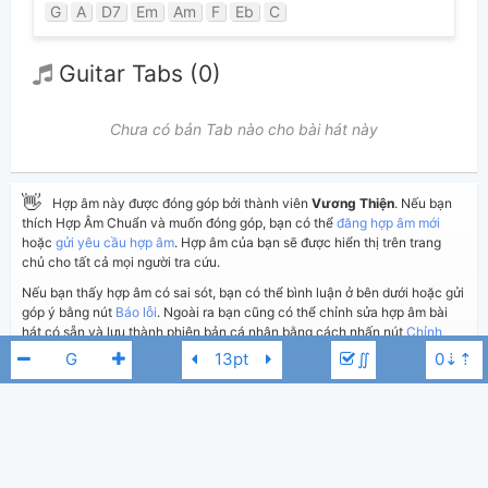
G
A
D7
Em
Am
F
Eb
C
Guitar Tabs (0)
Chưa có bản Tab nào cho bài hát này
👋
Hợp âm này được đóng góp bởi thành viên
Vương Thiện
. Nếu bạn
thích Hợp Âm Chuẩn và muốn đóng góp, bạn có thể
đăng hợp âm mới
hoặc
gửi yêu cầu hợp âm
. Hợp âm của bạn sẽ được hiển thị trên trang
chủ cho tất cả mọi người tra cứu.
Nếu bạn thấy hợp âm có sai sót, bạn có thể bình luận ở bên dưới hoặc gửi
góp ý bằng nút
Báo lỗi
. Ngoài ra bạn cũng có thể chỉnh sửa hợp âm bài
hát có sẵn và lưu thành phiên bản cá nhân bằng cách nhấn nút
Chỉnh
sửa hợp âm
.
∬
Thêm vào
Chia sẻ
In ra giấy
Quản lý
ngày 26 tháng 11, 2017
Cập nhật:
BÌNH LUẬN
Đan Trường
Bb