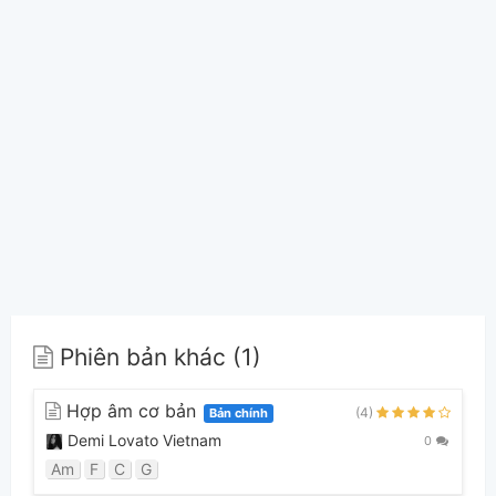
Phiên bản khác (1)
Hợp âm cơ bản
(4)
Bản chính
Demi Lovato Vietnam
0
Am
F
C
G