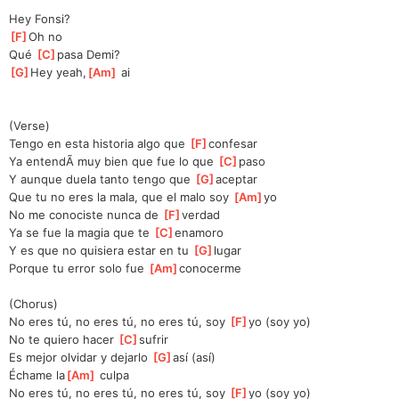
Hey Fonsi?
[
F
]
Oh no
Qué 
[
C
]
pasa Demi?
[
G
]
Hey yeah,
[
Am
]
 ai
(Verse)
Tengo en esta historia algo que 
[
F
]
confesar
Ya entendÃ­ muy bien que fue lo que 
[
C
]
paso
Y aunque duela tanto tengo que 
[
G
]
aceptar
Que tu no eres la mala, que el malo soy 
[
Am
]
yo
No me conociste nunca de 
[
F
]
verdad
Ya se fue la magia que te 
[
C
]
enamoro
Y es que no quisiera estar en tu 
[
G
]
lugar
Porque tu error solo fue 
[
Am
]
conocerme
(Chorus)
No eres tú, no eres tú, no eres tú, soy 
[
F
]
yo (soy yo)
No te quiero hacer 
[
C
]
sufrir
Es mejor olvidar y dejarlo 
[
G
]
así (así)
Échame la
[
Am
]
 culpa
No eres tú, no eres tú, no eres tú, soy 
[
F
]
yo (soy yo)