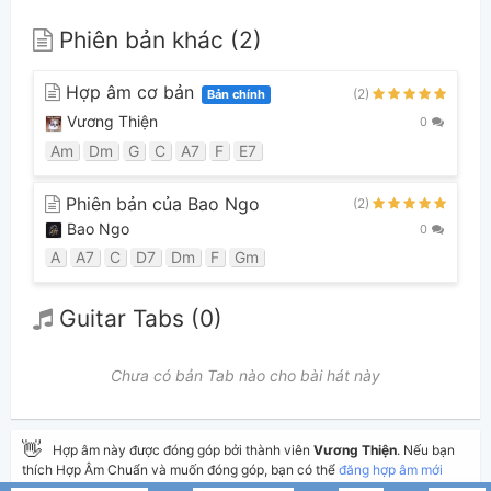
Phiên bản khác (2)
Hợp âm cơ bản
(2)
Bản chính
Vương Thiện
0
Am
Dm
G
C
A7
F
E7
Phiên bản của Bao Ngo
(2)
Bao Ngo
0
A
A7
C
D7
Dm
F
Gm
Guitar Tabs (0)
Chưa có bản Tab nào cho bài hát này
👋
Hợp âm này được đóng góp bởi thành viên
Vương Thiện
. Nếu bạn
thích Hợp Âm Chuẩn và muốn đóng góp, bạn có thể
đăng hợp âm mới
hoặc
gửi yêu cầu hợp âm
. Hợp âm của bạn sẽ được hiển thị trên trang