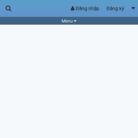
Đăng nhập
Đăng ký
Menu
Bài hát
Guitar Tabs
Playlist
Hợp âm
Điệu bài hát
Thể loại
Tìm theo hợp âm
Tải ứng dụng
Yêu cầu hợp âm
Thành Viên
Khóa học
Quản lý
85
Tắt quảng cáo