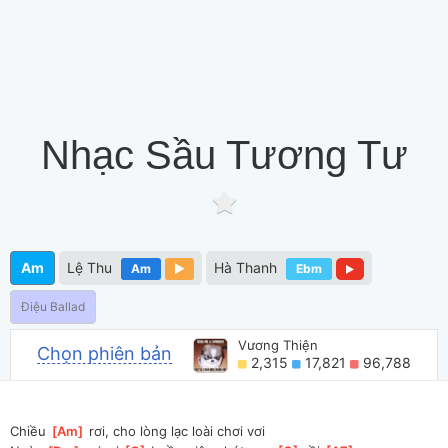
Nhạc Sầu Tương Tư
Am
Lệ Thu
Hà Thanh
Am
Ebm
Điệu Ballad
Vương Thiện
Chọn phiên bản
2,315
17,821
96,788
Chiều 
[
Am
]
 rơi, cho lòng lạc loài chơi vơi