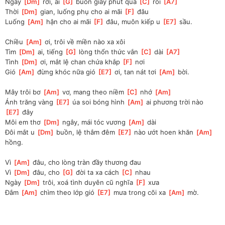
Ngày 
[
Dm
]
 rơi, ai 
[
G
]
 buồn giây phút qua 
[
C
]
 rồi 
[
A7
]
Thời 
[
Dm
]
 gian, luống phụ cho ai mãi 
[
F
]
 đâu
Luống 
[
Am
]
 hận cho ai mãi 
[
F
]
 đâu, muôn kiếp u 
[
E7
]
 sầu.
Chiều 
[
Am
]
 ơi, trôi về miền nào xa xôi
Tìm 
[
Dm
]
 ai, tiếng 
[
G
]
 lòng thổn thức vắn 
[
C
]
 dài 
[
A7
]
Tình 
[
Dm
]
 ơi, mắt lệ chan chứa khắp 
[
F
]
 nơi
Gió 
[
Am
]
 đừng khóc nữa gió 
[
E7
]
 ơi, tan nát tơi 
[
Am
]
 bời.
Mây trôi bơ 
[
Am
]
 vơ, mang theo niềm 
[
C
]
 nhớ 
[
Am
]
Ánh trăng vàng 
[
E7
]
 úa soi bóng hình 
[
Am
]
 ai phương trời nào 
[
E7
]
 đây
Môi em thơ 
[
Dm
]
 ngây, mái tóc vương 
[
Am
]
 dài
Đôi mắt u 
[
Dm
]
 buồn, lệ thắm đêm 
[
E7
]
 nào ướt hoen khăn 
[
Am
]
hồng.
Vì 
[
Am
]
 đâu, cho lòng tràn đầy thương đau
Vì 
[
Dm
]
 đâu, cho 
[
G
]
 đời ta xa cách 
[
C
]
 nhau
Ngày 
[
Dm
]
 trôi, xoá tình duyên cũ nghĩa 
[
F
]
 xưa
Đắm 
[
Am
]
 chìm theo lớp gió 
[
E7
]
 mưa trong cõi xa 
[
Am
]
 mờ.