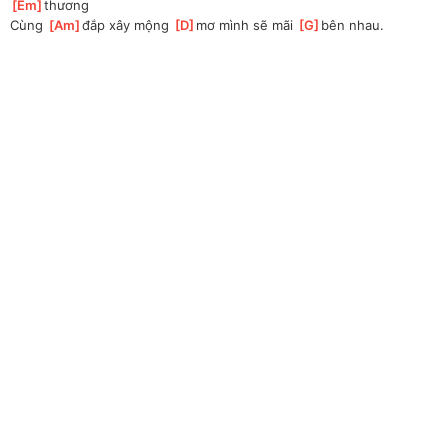
Em
]
thương
Cùng 
[
Am
]
đắp xây mộng 
[
D
]
mơ mình sẽ mãi 
[
G
]
bên nhau.