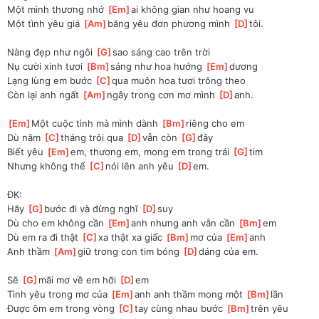
Một mình thương nhớ 
[
Em
]
ai không gian như hoang vu
Một tình yêu giá 
[
Am
]
băng yêu đơn phương mình 
[
D
]
tôi.
Nàng đẹp như ngôi 
[
G
]
sao sáng cao trên trời
Nụ cười xinh tươi 
[
Bm
]
sáng như hoa hướng 
[
Em
]
dương
Lạng lùng em bước 
[
C
]
qua muôn hoa tươi trông theo
Còn lại anh ngất 
[
Am
]
ngây trong cơn mơ mình 
[
D
]
anh.
[
Em
]
Một cuộc tình mà mình dành 
[
Bm
]
riêng cho em
Dù năm 
[
C
]
tháng trôi qua 
[
D
]
vẫn còn 
[
G
]
đây
Biết yêu 
[
Em
]
em, thương em, mong em trong trái 
[
G
]
tim
Nhưng không thể 
[
C
]
nói lên anh yêu 
[
D
]
em.
ĐK:
Hãy 
[
G
]
bước đi và đừng nghĩ 
[
D
]
suy
Dù cho em không cần 
[
Em
]
anh nhưng anh vẫn cần 
[
Bm
]
em
Dù em ra đi thật 
[
C
]
xa thật xa giấc 
[
Bm
]
mơ của 
[
Em
]
anh
Anh thầm 
[
Am
]
giữ trong con tim bóng 
[
D
]
dáng của em.
Sẽ 
[
G
]
mãi mơ về em hỡi 
[
D
]
em
Tình yêu trong mơ của 
[
Em
]
anh anh thầm mong một 
[
Bm
]
lần
Được ôm em trong vòng 
[
C
]
tay cùng nhau bước 
[
Bm
]
trên yêu 
[