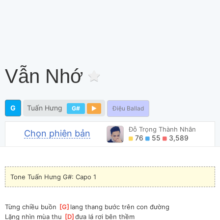
Vẫn Nhớ
G
Tuấn Hưng
G#
Điệu Ballad
Đỗ Trọng Thành Nhân
Chọn phiên bản
76
55
3,589
Tone Tuấn Hưng G#: Capo 1
Từng chiều buồn 
[
G
]
lang thang bước trên con đường
Lặng nhìn mùa thu 
[
D
]
đưa lá rơi bên thềm