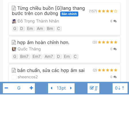
Từng chiều buồn [G]lang thang
(157)
bước trên con đường
Bản chính
Đỗ Trọng Thành Nhân
6
G
D
Em
Am
Bm
C
hợp âm hoàn chỉnh hơn.
(3)
Quốc Thắng
0
G
Bm7
Em7
Am7
D
Em
C
bản chuẩn, sửa các hợp âm sai
(2)
sheencos2
0
G
Bm
Em
C
D
Am
∬
Xem tất cả 20 phiên bản
Guitar Tabs (0)
Tuấn Hưng
G#
Chưa có bản Tab nào cho bài hát này