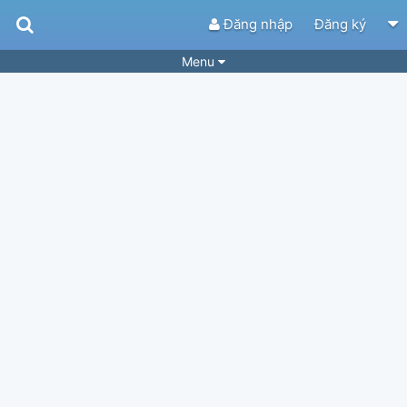
Đăng nhập
Đăng ký
Menu
Bài hát
Guitar Tabs
Playlist
Hợp âm
Điệu bài hát
Thể loại
Tìm theo hợp âm
Tải ứng dụng
Yêu cầu hợp âm
Thành Viên
Khóa học
Quản lý
34
Tắt quảng cáo