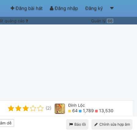
Đăng bài hát
Đăng nhập
Đăng ký
ắt quảng cáo
Quản lý
66
Đình Lộc
(2)
64
1,789
13,530
âm dễ
Báo lỗi
Chỉnh sửa hợp âm