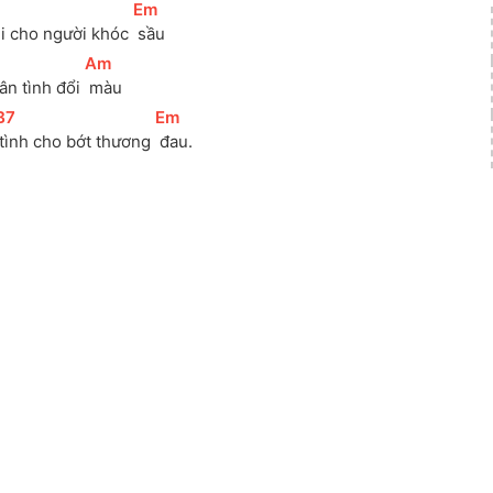
]
[
Em
]
hi cho người khóc 
 sầu
[
Am
]
ân tình đổi 
 màu
B7
]
[
Em
]
 tình cho bớt thương 
 đau. 