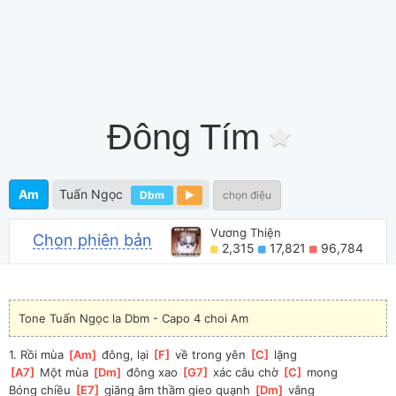
Đông Tím
Am
Tuấn Ngọc
Dbm
chọn điệu
Vương Thiện
Chọn phiên bản
2,315
17,821
96,784
Tone Tuấn Ngọc la Dbm - Capo 4 choi Am
1. Rồi mùa 
[
Am
]
 đông, lại 
[
F
]
 về trong yên 
[
C
]
 lặng
[
A7
]
 Một mùa 
[
Dm
]
 đông xao 
[
G7
]
 xác câu chờ 
[
C
]
 mong
Bóng chiều 
[
E7
]
 giăng âm thầm gieo quạnh 
[
Dm
]
 vắng