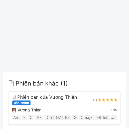
Phiên bản khác (1)
Phiên bản của Vương Thiện
(1)
Bản chính
Vương Thiện
1
Am
F
C
A7
Dm
G7
E7
G
Cmaj7
F#dim
Bdim
B