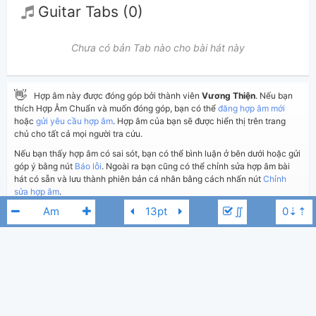
Guitar Tabs (0)
Chưa có bản Tab nào cho bài hát này
👋
Hợp âm này được đóng góp bởi thành viên
Vương Thiện
. Nếu bạn
thích Hợp Âm Chuẩn và muốn đóng góp, bạn có thể
đăng hợp âm mới
hoặc
gửi yêu cầu hợp âm
. Hợp âm của bạn sẽ được hiển thị trên trang
chủ cho tất cả mọi người tra cứu.
Nếu bạn thấy hợp âm có sai sót, bạn có thể bình luận ở bên dưới hoặc gửi
góp ý bằng nút
Báo lỗi
. Ngoài ra bạn cũng có thể chỉnh sửa hợp âm bài
hát có sẵn và lưu thành phiên bản cá nhân bằng cách nhấn nút
Chỉnh
sửa hợp âm
.
∬
Thêm vào
Chia sẻ
In ra giấy
Quản lý
ngày 14 tháng 09, 2017
Cập nhật:
BÌNH LUẬN
3,475
Lượt xem:
Tuấn Ngọc
Dbm
Hiển thị bình luận
Vương Thiện
Người đăng: