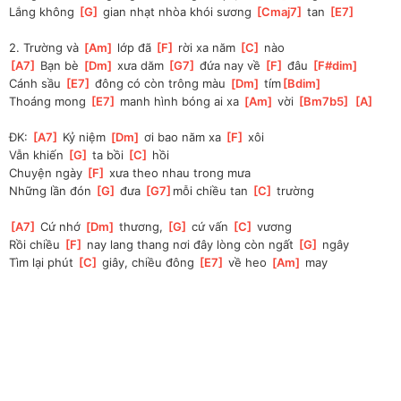
Lắng không 
[
G
]
 gian nhạt nhòa khói sương 
[
Cmaj7
]
 tan 
[
E7
]
2. Trường và 
[
Am
]
 lớp đã 
[
F
]
 rời xa năm 
[
C
]
 nào
[
A7
]
 Bạn bè 
[
Dm
]
 xưa dăm 
[
G7
]
 đứa nay về 
[
F
]
 đâu 
[
F#dim
]
Cánh sầu 
[
E7
]
 đông có còn trông màu 
[
Dm
]
 tím
[
Bdim
]
Thoáng mong 
[
E7
]
 manh hình bóng ai xa 
[
Am
]
 vời 
[
Bm7b5
]
[
A
]
ĐK: 
[
A7
]
 Kỷ niệm 
[
Dm
]
 ơi bao năm xa 
[
F
]
 xôi 
Vẫn khiến 
[
G
]
 ta bồi 
[
C
]
 hồi
Chuyện ngày 
[
F
]
 xưa theo nhau trong mưa
Những lần đón 
[
G
]
 đưa 
[
G7
]
mỗi chiều tan 
[
C
]
 trường
[
A7
]
 Cứ nhớ 
[
Dm
]
 thương, 
[
G
]
 cứ vấn 
[
C
]
 vương
Rồi chiều 
[
F
]
 nay lang thang nơi đây lòng còn ngất 
[
G
]
 ngây
Tìm lại phút 
[
C
]
 giây, chiều đông 
[
E7
]
 về heo 
[
Am
]
 may