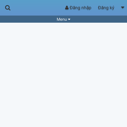
Đăng nhập
Đăng ký
Menu
Bài hát
Guitar Tabs
Playlist
Hợp âm
Điệu bài hát
Thể loại
Tìm theo hợp âm
Tải ứng dụng
Yêu cầu hợp âm
Thành Viên
Khóa học
Quản lý
74
Tắt quảng cáo