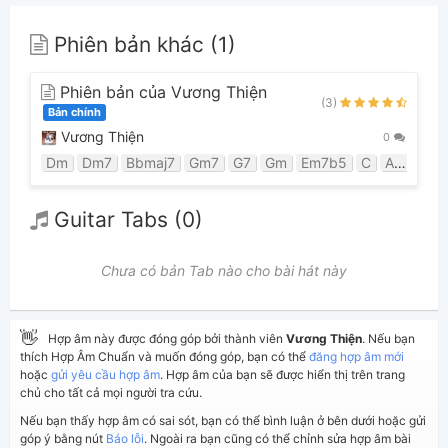
Phiên bản khác (1)
Phiên bản của Vương Thiện
(3)
Bản chính
Vương Thiện
0
Dm
Dm7
Bbmaj7
Gm7
G7
Gm
Em7b5
C
Am7
C7
Guitar Tabs (0)
Chưa có bản Tab nào cho bài hát này
👋
Hợp âm này được đóng góp bởi thành viên
Vương Thiện
. Nếu bạn
thích Hợp Âm Chuẩn và muốn đóng góp, bạn có thể
đăng hợp âm mới
hoặc
gửi yêu cầu hợp âm
. Hợp âm của bạn sẽ được hiển thị trên trang
chủ cho tất cả mọi người tra cứu.
Nếu bạn thấy hợp âm có sai sót, bạn có thể bình luận ở bên dưới hoặc gửi
góp ý bằng nút
Báo lỗi
. Ngoài ra bạn cũng có thể chỉnh sửa hợp âm bài