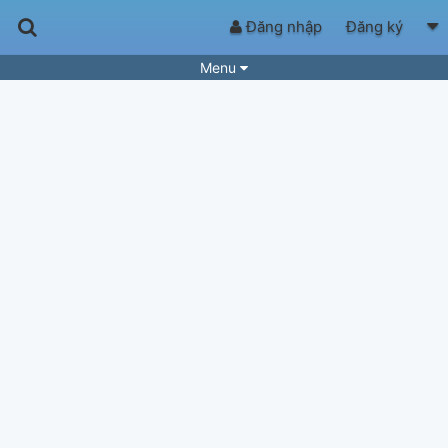
Đăng nhập
Đăng ký
Menu
Bài hát
Guitar Tabs
Playlist
Hợp âm
Điệu bài hát
Thể loại
Tìm theo hợp âm
Tải ứng dụng
Yêu cầu hợp âm
Thành Viên
Khóa học
Quản lý
81
Tắt quảng cáo