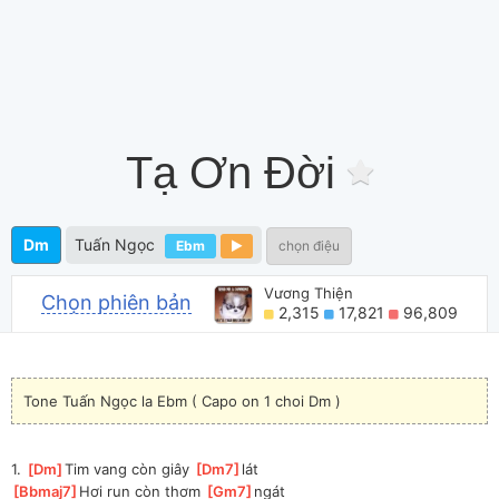
Tạ Ơn Đời
Dm
Tuấn Ngọc
Ebm
chọn điệu
Vương Thiện
Chọn phiên bản
2,315
17,821
96,809
Tone Tuấn Ngọc la Ebm ( Capo on 1 choi Dm )
1. 
[
Dm
]
Tim vang còn giây 
[
Dm7
]
lát 
[
Bbmaj7
]
Hơi run còn thơm 
[
Gm7
]
ngát 