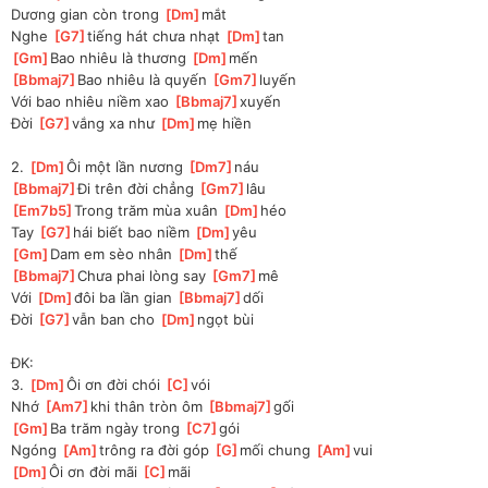
Dương gian còn trong 
[
Dm
]
mắt 
Nghe 
[
G7
]
tiếng hát chưa nhạt 
[
Dm
]
tan 
[
Gm
]
Bao nhiêu là thương 
[
Dm
]
mến 
[
Bbmaj7
]
Bao nhiêu là quyến 
[
Gm7
]
luyến 
Với bao nhiêu niềm xao 
[
Bbmaj7
]
xuyến 
Đời 
[
G7
]
vắng xa như 
[
Dm
]
mẹ hiền 
2. 
[
Dm
]
Ôi một lần nương 
[
Dm7
]
náu 
[
Bbmaj7
]
Đi trên đời chẳng 
[
Gm7
]
lâu 
[
Em7b5
]
Trong trăm mùa xuân 
[
Dm
]
héo 
Tay 
[
G7
]
hái biết bao niềm 
[
Dm
]
yêu 
[
Gm
]
Dam em sèo nhân 
[
Dm
]
thế 
[
Bbmaj7
]
Chưa phai lòng say 
[
Gm7
]
mê 
Với 
[
Dm
]
đôi ba lần gian 
[
Bbmaj7
]
dối 
Đời 
[
G7
]
vẫn ban cho 
[
Dm
]
ngọt bùi 
ĐK:
3. 
[
Dm
]
Ôi ơn đời chói 
[
C
]
vói 
Nhớ 
[
Am7
]
khi thân tròn ôm 
[
Bbmaj7
]
gối 
[
Gm
]
Ba trăm ngày trong 
[
C7
]
gói 
Ngóng 
[
Am
]
trông ra đời góp 
[
G
]
mối chung 
[
Am
]
vui 
[
Dm
]
Ôi ơn đời mãi 
[
C
]
mãi 