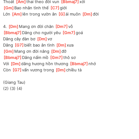
Thoát 
[
Am
]
thai theo đời vun 
[
Bbmaj7
]
xới 
[
Gm
]
Bao nhân tình thế 
[
C7
]
giới 
Lớn 
[
Am
]
lên trong vườn ân 
[
G
]
ái muôn 
[
Dm
]
đời 
4. 
[
Dm
]
Mang ơn đời chăn 
[
Dm7
]
vỗ 
[
Bbmaj7
]
Dâng cho người yêu 
[
Gm7
]
goá 
Dâng cây đàn bơ 
[
Dm
]
vơ 
Dâng 
[
G7
]
biết bao ân tình 
[
Dm
]
xưa 
[
Gm
]
Mang ơn đời nâng 
[
Dm
]
đỡ 
[
Bbmaj7
]
Dâng nấm mồ 
[
Gm7
]
thô sơ 
Với 
[
Dm
]
dâng hương hồn thương 
[
Bbmaj7
]
nhớ 
Còn 
[
G7
]
vấn vương trong 
[
Dm
]
chiều tà
(Giang Tau)
(2) (3) (4)