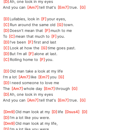
[
D
]
Ah, one look in my eyes
And you can 
[
Am7
]
tell that's 
[
Em7
]
true. 
[
G
]
[
D
]
Lullabies, look in 
[
F
]
your eyes,
[
C
]
Run around the same old 
[
G
]
town.
[
D
]
Doesn't mean that 
[
F
]
much to me
To 
[
C
]
mean that much to 
[
F
]
you.
[
D
]
I've been 
[
F
]
first and last
[
C
]
Look at how the 
[
G
]
time goes past.
[
D
]
But I'm all 
[
F
]
alone at last.
[
C
]
Rolling home to 
[
F
]
you.
[
D
]
Old man take a look at my life
I'm a lot 
[
Am7
]
like 
[
Em7
]
you 
[
G
]
[
D
]
I need someone to love me
The 
[
Am7
]
whole day 
[
Em7
]
through 
[
G
]
[
D
]
Ah, one look in my eyes
And you can 
[
Am7
]
tell that's 
[
Em7
]
true. 
[
G
]
[
Dm9
]
Old man look at my 
[
D
]
life 
[
Dsus4
]
[
D
]
[
D
]
I'm a lot like you were.
[
Dm9
]
Old man look at my life,
[
D
]
I'm a lot like you were.