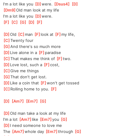
I'm a lot like you 
[
D
]
were. 
[
Dsus4
]
[
D
]
[
Dm9
]
Old man look at my life
I'm a lot like you 
[
D
]
were.
[
F
]
[
C
]
[
G
]
[
D
]
[
F
]
[
D
]
Old 
[
C
]
man 
[
F
]
look at 
[
F
]
my life,
[
C
]
Twenty four
[
G
]
And there's so much more
[
D
]
Live alone in a 
[
F
]
paradise
[
C
]
That makes me think of 
[
F
]
two.
[
D
]
Love lost, such a 
[
F
]
cost,
[
C
]
Give me things
[
G
]
That don't get lost.
[
D
]
Like a coin that 
[
F
]
won't get tossed
[
C
]
Rolling home to you. 
[
F
]
[
D
]
[
Am7
]
[
Em7
]
[
G
]
[
D
]
Old man take a look at my life
I'm a lot 
[
Am7
]
like 
[
Em7
]
you 
[
G
]
[
D
]
I need someone to love me
The 
[
Am7
]
whole day 
[
Em7
]
through 
[
G
]