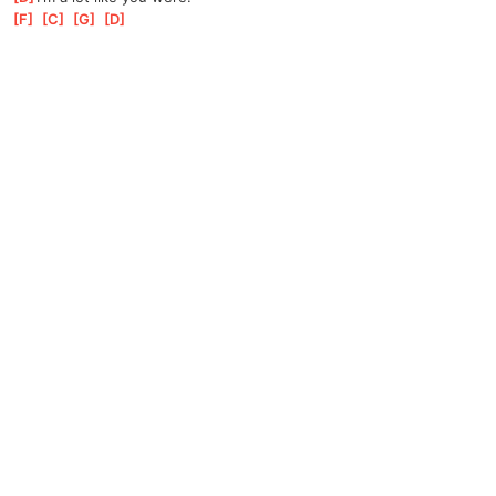
[
F
]
[
C
]
[
G
]
[
D
]