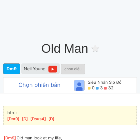
Old Man
Dm9
Neil Young
chọn điệu
Siêu Nhân Sịp Đỏ
Chọn phiên bản
0
3
32
Intro:
[
Dm9
]
[
D
]
[
Dsus4
]
[
D
]
[
Dm9
]
Old man look at my life,