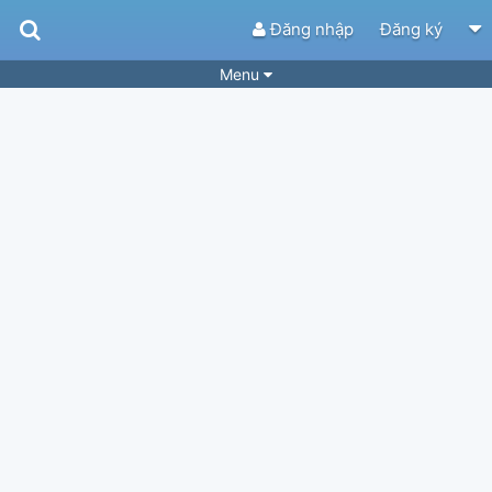
Đăng nhập
Đăng ký
Menu
Bài hát
Guitar Tabs
Playlist
Hợp âm
Điệu bài hát
Thể loại
Tìm theo hợp âm
Tải ứng dụng
Yêu cầu hợp âm
Thành Viên
Khóa học
Quản lý
37
Tắt quảng cáo