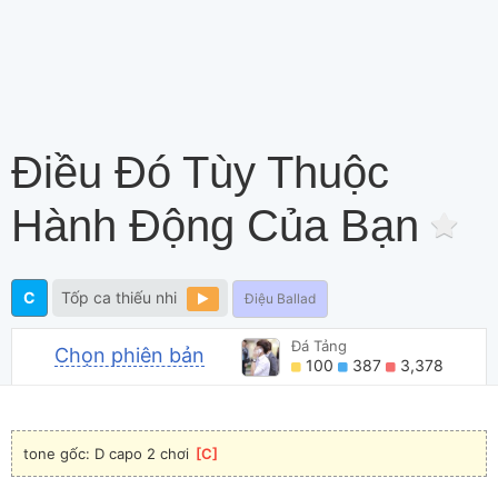
Điều Đó Tùy Thuộc
Hành Động Của Bạn
C
Tốp ca thiếu nhi
Điệu Ballad
Đá Tảng
Chọn phiên bản
100
387
3,378
tone gốc: D capo 2 chơi 
[
C
]