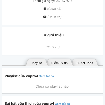
Tham gia ngày: 07/09/2014
(Chưa có)
(Chưa có)
Tự giới thiệu
(Chưa có)
Playlist
Điểm uy tín
Guitar Tabs
Playlist của vupro4
Xem tất cả
Chưa có playlist nào!
Bài hát yêu thích của vupro4
Xem tất cả
Bài hát đã đăng
Bài hát yêu thích