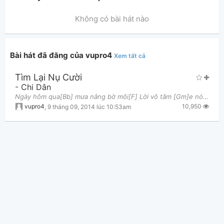
Không có bài hát nào
Bài hát đã đăng của vupro4
Xem tất cả
Tìm Lại Nụ Cười
Thông tin chung
-
Chi Dân
Ngày hôm qua[Bb] mưa nắng bờ môi[F] Lời vô tâm [Gm]e nói làm a[Dm] Đau thật đau[D#] ánh mắt đó vô hồ
10,950
vupro4
,
9 tháng 09, 2014 lúc 10:53am