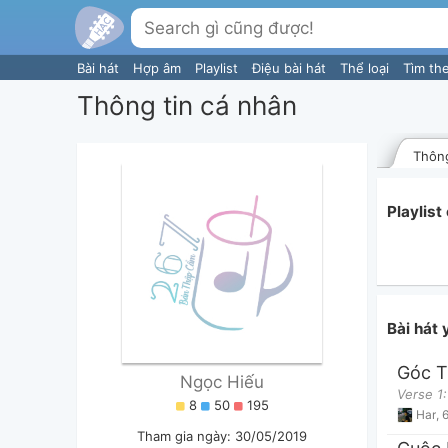
Bài hát
Hợp âm
Playlist
Điệu bài hát
Thể loại
Tìm th
Thông tin cá nhân
Thông
Playlis
Bài hát
Góc T
Ngọc Hiếu
8
50
195
Har
,
6
Tham gia ngày: 30/05/2019