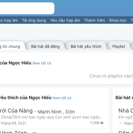
eo hợp âm
Tải ứng dụng
Yêu cầu hợp âm
Thành Viên
Khóa học
T
 tin chung
Bài hát đã đăng
Bài hát yêu thích
Playlist
t của Ngọc Hiếu
Xem tất cả
Chưa có playlist nào!
 yêu thích của Ngọc Hiếu
Bài hát
Xem tất cả
rời Của Nàng
Nhà 
-
Mạnh Ninh
,
Dờn
Verse 1: [Gmaj7]Em mơ bao ngày qua Con phố quen bao ngày [Am7]Em mơ một nhành hoa Còn chút son
7,368
 tháng 08, 2021
Ngọc