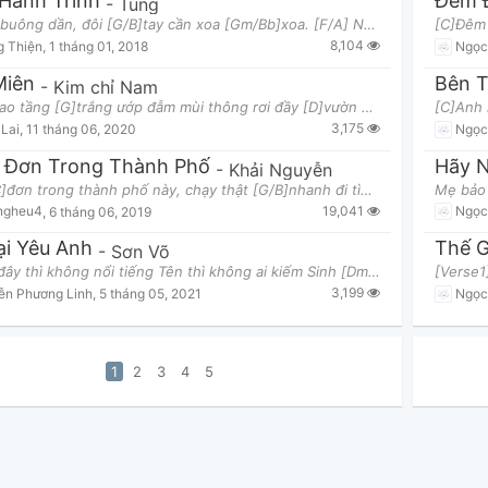
Hành Trình
Đếm 
-
Tùng
[C]Đêm buông dần, đôi [G/B]tay cần xoa [Gm/Bb]xoa. [F/A] Những [C]khung trời đã [G/B]khép rồi. Ch
8,104
g Thiện
,
1 tháng 01, 2018
Ngọc
Miên
Bên T
-
Kim chỉ Nam
Từ toà cao tầng [G]trắng ướp đẫm mùi thông rơi đầy [D]vườn Uớt đẫm cỏ cây trở nên lạ [Am]thường lục
3,175
Lai
,
11 tháng 06, 2020
Ngọc
 Đơn Trong Thành Phố
Hãy N
-
Khải Nguyễn
Kẻ cô [C]đơn trong thành phố này, chạy thật [G/B]nhanh đi tìm bóng dáng, tìm một [Am]mai khi mì
19,041
ngheu4
,
6 tháng 06, 2019
Ngọc
ại Yêu Anh
Thế G
-
Sơn Võ
[C]Anh đây thì không nổi tiếng Tên thì không ai kiếm Sinh [Dm]ra để người ta sai khiến Tiền công
3,199
ễn Phương Linh
,
5 tháng 05, 2021
Ngọc
1
2
3
4
5