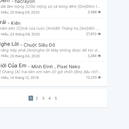
Đêm
-
hacrayon
[C]Đêm dài lắm mộng [C]Sợ mộng sợ cả bóng đêm [Dm]Đêm thì đâu màu hồng Ma
3,688
 Hiếu
,
25 tháng 09, 2020
rái
-
Kiên
[C]Anh nằm bên [C]trái của cuộc [Am]đời Thằng hư [Am]đốn không nghe [F]lời Hình như chẳng [F]đi là
27,810
 Hiếu
,
23 tháng 08, 2020
ghe Lời
-
Chuột Siêu Đô
Mẹ bảo rằng mày phải [Am]nghe lời Mày không được để tóc dài [E7]che mặt trời Mẹ bảo rằng mày không
2,284
 Hiếu
,
25 tháng 04, 2020
iới Của Em
-
Minh Đinh
,
Pixel Neko
[Verse1] Chàng [A] trai bên em năm 20 giờ chốn [Bm] đâu rồi? Có còn [E7] bên em hằng đêm nghe em [
12,225
 Hiếu
,
14 tháng 12, 2019
1
2
3
4
5