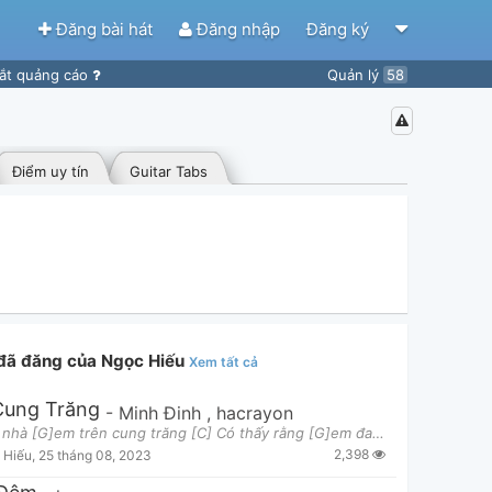
Đăng bài hát
Đăng nhập
Đăng ký
ắt quảng cáo
Quản lý
58
Điểm uy tín
Guitar Tabs
 đã đăng của Ngọc Hiếu
Xem tất cả
Cung Trăng
-
Minh Đinh
,
hacrayon
Em ngỡ nhà [G]em trên cung trăng [C] Có thấy rằng [G]em đang tung tăng? [C] Giữa bầu trời [Em]em đ
2,398
 Hiếu
,
25 tháng 08, 2023