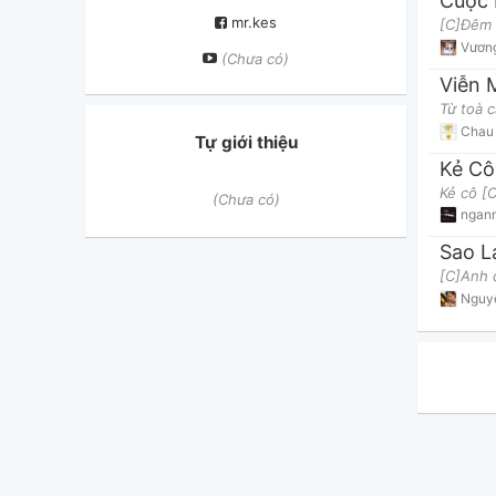
Cuộc 
mr.kes
Vươn
(Chưa có)
Viễn 
Chau 
Tự giới thiệu
Kẻ Cô
(Chưa có)
ngan
Sao L
Nguy