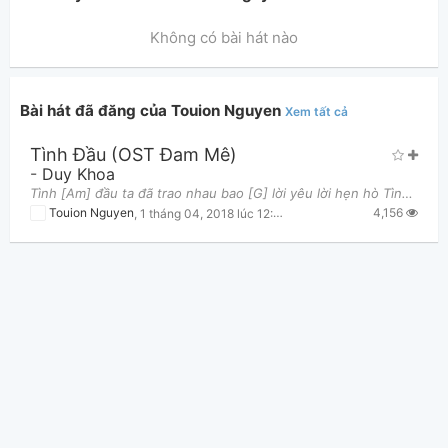
Không có bài hát nào
Bài hát đã đăng của Touion Nguyen
Xem tất cả
Tình Đầu (OST Đam Mê)
Thông tin chung
-
Duy Khoa
Tình [Am] đầu ta đã trao nhau bao [G] lời yêu lời hẹn hò Tình [F] đầu ta đã yêu nhau trong niềm [E
4,156
Touion Nguyen
,
1 tháng 04, 2018 lúc 12:47am