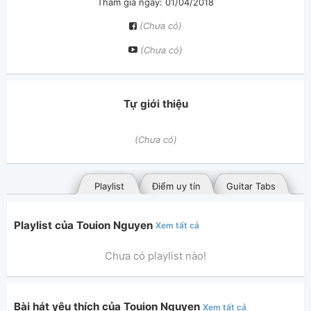
Tham gia ngày: 01/04/2018
(Chưa có)
(Chưa có)
Tự giới thiệu
(Chưa có)
Playlist
Điểm uy tín
Guitar Tabs
Playlist của Touion Nguyen
Xem tất cả
Chưa có playlist nào!
Bài hát yêu thích của Touion Nguyen
Xem tất cả
Bài hát đã đăng
Bài hát yêu thích