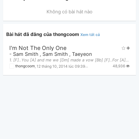
Không có bài hát nào
Bài hát đã đăng của thongcoom
Xem tất cả
I'm Not The Only One
Thông tin chung
-
Sam Smith
,
Sam Smith
,
Taeyeon
1. [F]..You [A] and me we [Dm] made a vow [Bb] [F]..For [A] better or for [Dm] worse [Bb] [F]..I
48,936
thongcoom
,
12 tháng 10, 2014 lúc 09:39am