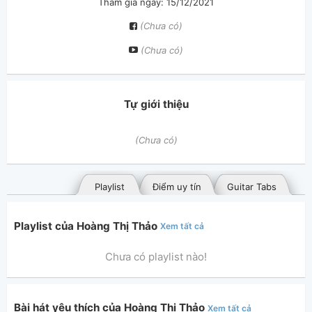
Tham gia ngày: 15/12/2021
(Chưa có)
(Chưa có)
Tự giới thiệu
(Chưa có)
Playlist
Điểm uy tín
Guitar Tabs
Playlist của Hoàng Thị Thảo
Xem tất cả
Chưa có playlist nào!
Bài hát yêu thích của Hoàng Thị Thảo
Xem tất cả
Bài hát đã đăng
Bài hát yêu thích