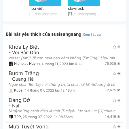
hoa việt
slowrock
susisangsang
susisangsang
Bài hát yêu thích của susisangsang
Xem tất cả
Khóa Ly Biệt
Thông tin chung
-
Voi Bản Đôn
verse: [Am]Hỡi cơn mưa bao đêm không [Em7]ngủ Liệu rằng xa [Dm7]cách bao lâu thì tình sẽ [Am]cũ [
75,935
Nicholas Huynh
,
4 tháng 11, 2023 lúc 01:41am
Bướm Trắng
-
Quang Hà
Ngày chia [Bm]tay hai chúng [A]ta chia hai [Bm]đường đi Lệ nhẹ [Em]rơi em dấu mi quay mặt khẽ [Bm]
2,475
Kubai
,
14 tháng 07, 2022 lúc 12:48pm
Dang Dở
-
Nal
[Am]Những cánh diều là tình [Dm]yêu lúc xưa lúc [G]chưa có ai biết [C]buồn [Am]Thương em, thương [D
14,419
TPP
,
25 tháng 07, 2022 lúc 08:58pm
Mưa Tuyệt Vọng