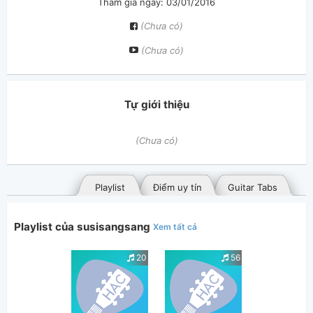
Tham gia ngày: 03/01/2016
(Chưa có)
(Chưa có)
Tự giới thiệu
(Chưa có)
Playlist
Điểm uy tín
Guitar Tabs
Playlist của susisangsang
Xem tất cả
20
56
Bài hát đã đăng
Bài hát yêu thích