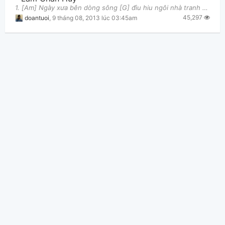
1. [Am] Ngày xưa bên dòng sông [G] đìu hiu ngôi nhà tranh [F] Thấp thoáng dáng cô em [Em] hiền [Am
45,297
doantuoi
,
9 tháng 08, 2013 lúc 03:45am