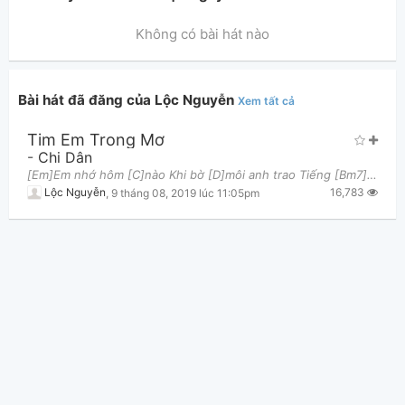
Không có bài hát nào
Bài hát đã đăng của Lộc Nguyễn
Xem tất cả
Tim Em Trong Mơ
Thông tin chung
-
Chi Dân
[Em]Em nhớ hôm [C]nào Khi bờ [D]môi anh trao Tiếng [Bm7]nấc nghẹn ngào Anh [C]như ngủ quên
16,783
Lộc Nguyễn
,
9 tháng 08, 2019 lúc 11:05pm