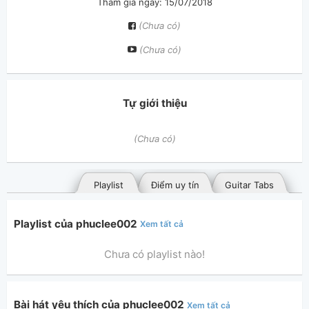
Tham gia ngày: 15/07/2018
(Chưa có)
(Chưa có)
Tự giới thiệu
(Chưa có)
Playlist
Điểm uy tín
Guitar Tabs
Playlist của phuclee002
Xem tất cả
Chưa có playlist nào!
Bài hát yêu thích của phuclee002
Xem tất cả
Bài hát đã đăng
Bài hát yêu thích