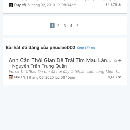
84,375
Duy Võ
,
6 tháng 02, 2019 lúc 08:34am
1
2
3
4
5
Bài hát đã đăng của phuclee002
Xem tất cả
Anh Cần Thời Gian Để Trái Tim Mau Lành Lại
-
Nguyễn Trần Trung Quân
Verse 1: [C]Bao lần em đã nói đây là [G]lần cuối cùng Mình [Am7]gặp nhau nhưng [D]rồi em vẫn [Gmaj
9,143
Nhi Tg
,
1 tháng 06, 2020 lúc 08:10pm