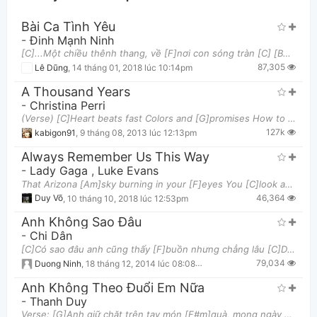
Bài Ca Tình Yêu
-
Đinh Mạnh Ninh
[C]...Một chiều thênh thang, về [F]nơi con sóng tràn [C] [Bb]..Nơi đây bình yên một màu [C]xanh gió
87,305
Lê Dũng
,
14 tháng 01, 2018 lúc 10:14pm
A Thousand Years
-
Christina Perri
(Verse) [C]Heart beats fast Colors and [G]promises How to be [Em]brave How can I [D]love when I'
Thông tin chung
127k
kabigon91
,
9 tháng 08, 2013 lúc 12:13pm
Always Remember Us This Way
-
Lady Gaga
,
Luke Evans
That Arizona [Am]sky burning in your [F]eyes You [C]look at me and, babe, I wanna catch on [G]fire
46,364
Duy Võ
,
10 tháng 10, 2018 lúc 12:53pm
Anh Không Sao Đâu
-
Chi Dân
[C]Có sao đâu anh cũng thấy [F]buồn nhưng chẳng lâu [C]Dẫu nơi đâu anh vẫn tìm [Em]đến để ôm chặt em
79,034
Duong Ninh
,
18 tháng 12, 2014 lúc 08:08pm
Anh Không Theo Đuổi Em Nữa
-
Thanh Duy
Verse: [G]Anh giữ chặt trên tay món [F#m]quà, mong ngày hôm nay nói [Em]ra Những lời [A]nói yêu th