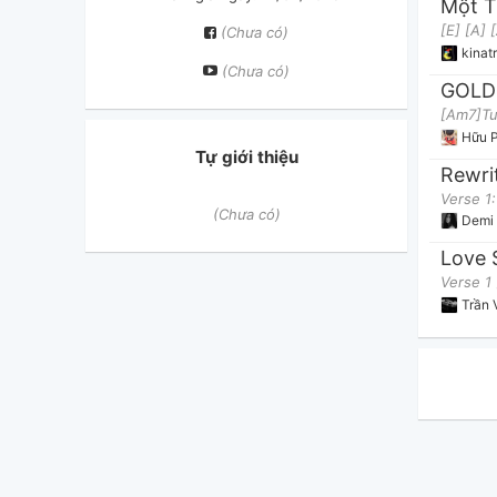
Một T
(Chưa có)
kinat
(Chưa có)
GOLD
Hữu 
Tự giới thiệu
Rewri
(Chưa có)
Demi 
Love 
Trần 