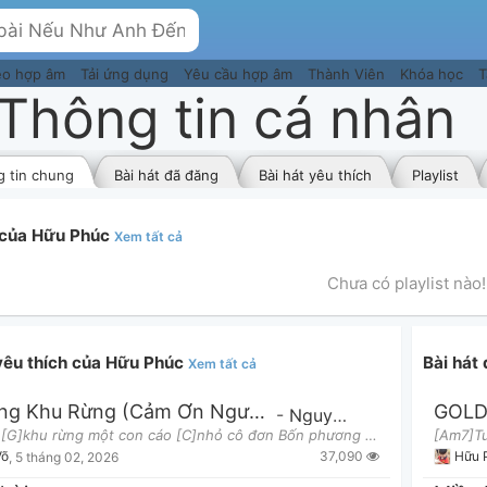
eo hợp âm
Tải ứng dụng
Yêu cầu hợp âm
Thành Viên
Khóa học
T
Thông tin cá nhân
 tin chung
Bài hát đã đăng
Bài hát yêu thích
Playlist
t của Hữu Phúc
Xem tất cả
Chưa có playlist nào!
 yêu thích của Hữu Phúc
Bài hát
Xem tất cả
Ở Trong Khu Rừng (Cảm Ơn Người Đã Thức Cùng Tôi OST)
GOL
-
Nguyễn Hùng
Ở trong [G]khu rừng một con cáo [C]nhỏ cô đơn Bốn phương [G]đất trời về đâu khi thấy [C]lòng chơi v
37,090
Võ
,
5 tháng 02, 2026
Hữu 