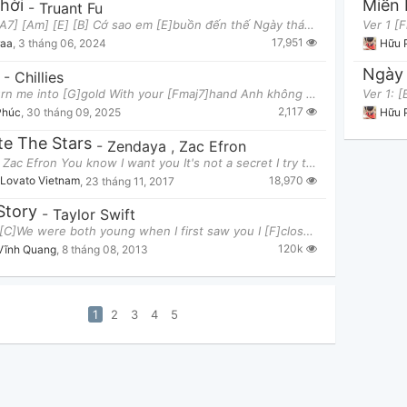
hời
-
Truant Fu
[E] [A] [A7] [Am] [E] [B] Cớ sao em [E]buồn đến thế Ngày tháng ta còn [A]bên [A7] Lại [Am]trôi
17,951
raa
,
3 tháng 06, 2024
Hữu 
-
Chillies
[Am7]Turn me into [G]gold With your [Fmaj7]hand Anh không [Dm7]quan tâm đâu Cứ [Em7]biến anh thàn
2,117
Phúc
,
30 tháng 09, 2025
Hữu 
te The Stars
-
Zendaya
,
Zac Efron
Verse 1: Zac Efron You know I want you It's not a secret I try to hide I know you want me So d
18,970
Lovato Vietnam
,
23 tháng 11, 2017
Story
-
Taylor Swift
Verse 1 [C]We were both young when I first saw you I [F]close my eyes and the flashback starts I'
120k
Vĩnh Quang
,
8 tháng 08, 2013
1
2
3
4
5