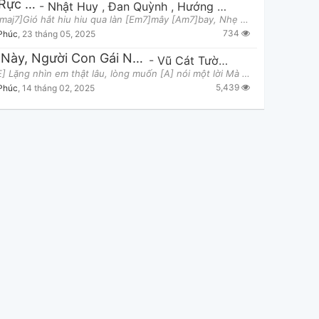
Miền Rực Rỡ
-
Nhật Huy
,
Đan Quỳnh
,
Hướng Thiên
Ver 1 [Fmaj7]Gió hắt hiu hiu qua làn [Em7]mây [Am7]bay, Nhẹ nhàng [Dm]em vội bước [G]qua theo
734
Phúc
,
23 tháng 05, 2025
Ngày Này, Người Con Gái Này
-
Vũ Cát Tường
Ver 1: [E] Lặng nhìn em thật lâu, lòng muốn [A] nói một lời Mà dũng [B] khí trong anh hôm nay sao
5,439
Phúc
,
14 tháng 02, 2025