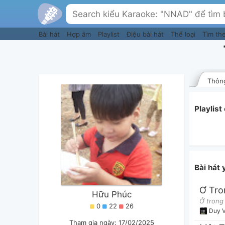
Bài hát
Hợp âm
Playlist
Điệu bài hát
Thể loại
Tìm th
Thông
Playlis
Bài hát
Hữu Phúc
0
22
26
Duy 
Tham gia ngày: 17/02/2025