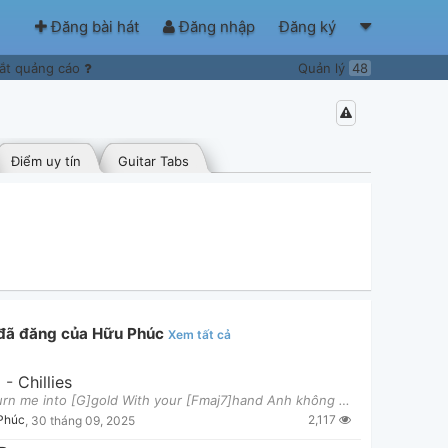
Đăng bài hát
Đăng nhập
Đăng ký
ắt quảng cáo
Quản lý
48
Điểm uy tín
Guitar Tabs
 đã đăng của Hữu Phúc
Xem tất cả
D
-
Chillies
[Am7]Turn me into [G]gold With your [Fmaj7]hand Anh không [Dm7]quan tâm đâu Cứ [Em7]biến anh thàn
2,117
Phúc
,
30 tháng 09, 2025