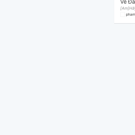
Về Đâ
pham