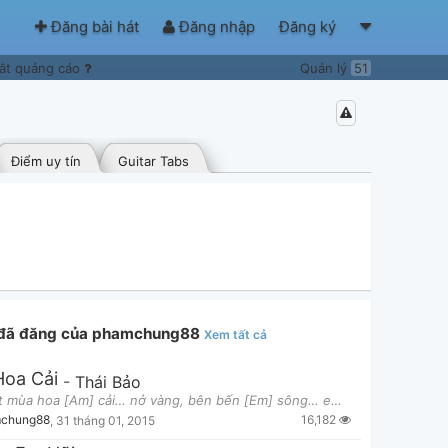
Đăng bài hát
Đăng nhập
Đăng ký
ắt quảng cáo
Quản lý
51
Điểm uy tín
Guitar Tabs
t đã đăng của phamchung88
Xem tất cả
oa Cải
-
Thái Bảo
Có…một mùa hoa [Am] cải… nở vàng, bên bến [Em] sông… em, đang thì con [Bm/D] gái… đợi anh, chưa lấy
16,182
chung88
,
31 tháng 01, 2015