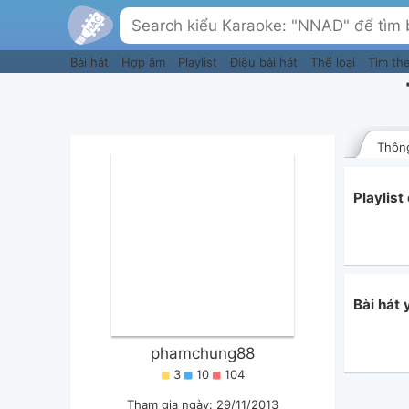
Bài hát
Hợp âm
Playlist
Điệu bài hát
Thể loại
Tìm th
Thông
Playlis
Bài hát
phamchung88
3
10
104
Tham gia ngày: 29/11/2013