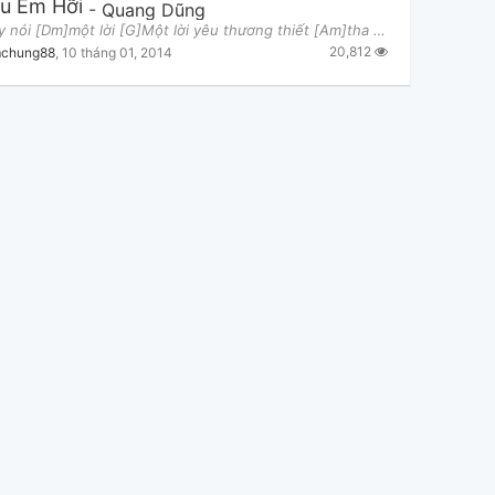
u Em Hỡi
-
Quang Dũng
[Am]Hãy nói [Dm]một lời [G]Một lời yêu thương thiết [Am]tha chân tình Xin hãy [F]nói đừng gian dối
20,812
chung88
,
10 tháng 01, 2014