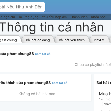
eo hợp âm
Tải ứng dụng
Yêu cầu hợp âm
Thành Viên
Khóa học
T
Thông tin cá nhân
 tin chung
Bài hát đã đăng
Bài hát yêu thích
Playlist
t của phamchung88
Xem tất cả
Chưa có playlist nào!
 yêu thích của phamchung88
Bài há
Xem tất cả
Mùa H
Không có bài hát nào
pham