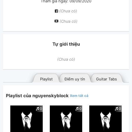
Tham gia ngày: 09/09/2020
(Chưa có)
(Chưa có)
Tự giới thiệu
(Chưa có)
Playlist
Điểm uy tín
Guitar Tabs
Playlist của nguyenskyblock
Xem tất cả
0
0
0
Bài hát đã đăng
Bài hát yêu thích