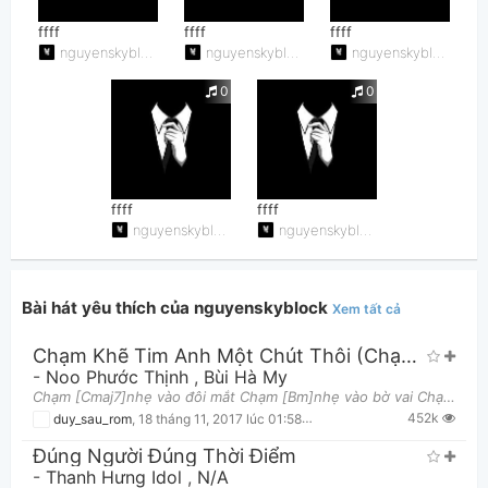
ffff
ffff
ffff
nguyenskyblock
nguyenskyblock
nguyenskyblock
0
0
Thông tin chung
ffff
ffff
nguyenskyblock
nguyenskyblock
Bài hát yêu thích của nguyenskyblock
Xem tất cả
Chạm Khẽ Tim Anh Một Chút Thôi (Chạm Khẽ Tim Em Một Chút Thôi)
-
Noo Phước Thịnh
,
Bùi Hà My
Chạm [Cmaj7]nhẹ vào đôi mắt Chạm [Bm]nhẹ vào bờ vai Chạm [Am]nhẹ vào đôi môi [D7] Ngày mai xa a
452k
duy_sau_rom
,
18 tháng 11, 2017 lúc 01:58pm
Đúng Người Đúng Thời Điểm
-
Thanh Hưng Idol
,
N/A