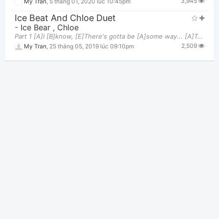
3,945
My Tran
,
5 tháng 01, 2020 lúc 10:45pm
Ice Beat And Chloe Duet
-
Ice Bear
,
Chloe
Part 1 [A]I [B]know, [E]There's gotta be [A]some way... [A]To feel happy [B]again, My [E]frien
2,509
My Tran
,
25 tháng 05, 2019 lúc 09:10pm