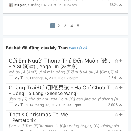
582k
miuyan
,
9 tháng 04, 2018 lúc 01:57pm
1
2
3
4
5
Bài hát đã đăng của My Tran
Xem tất cả
Gửi Em Người Thong Thả Đến Muộn (致姗姗来迟的你)
-
A SI (阿肆)
,
Yoga Lin (林宥嘉)
wǒ bù jiè [Am7] yì nǐ màn dòng [D7] zuò yě bù jiè [Gmaj7] yì zhè cì xiān [E7] cā jiān ér guò [Am
2,341
My Tran
,
1 tháng 04, 2020 lúc 02:51pm
Chàng Trai Đó (那個男孩 - Hạ Chí Chưa Tới OST - 夏至未至)
-
Uông Tô Lang (Silence Wang)
Jiao ta [C] che de hou zuo He ni [G] gan jing de yi shang [Am] [G] Na xie [C] shi guang man chan
2,903
My Tran
,
14 tháng 03, 2020 lúc 03:12pm
That's Christmas To Me
-
Pentatonix
[Verse1] The [F]fireplace is [C]burning bright, [G]shining along [Am]me I [F]see the presents [C]u