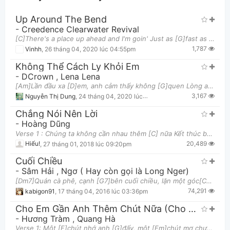
Up Around The Bend
-
Creedence Clearwater Revival
[C]There's a place up ahead and I'm goin' Just as [G]fast as my [G7]feet can [C]fly [C]Come away,
1,787
Vinhh
,
26 tháng 04, 2020 lúc 04:55pm
Không Thể Cách Ly Khỏi Em
-
DCrown
,
Lena Lena
[Am]Lần đầu xa [D]em, anh cảm thấy không [G]quen Lòng anh bao nhiêu tâm [Em]tình cứ nối tiếp đan xe
Thông tin chung
3,167
Nguyễn Thị Dung
,
24 tháng 04, 2020 lúc 09:23pm
Chẳng Nói Nên Lời
-
Hoàng Dũng
Verse 1 : Chúng ta không cần nhau thêm [C] nữa Kết thúc bao ngày qua được [Cmaj7] chưa ?" Có hay
20,489
Hiếu!
,
27 tháng 01, 2018 lúc 09:20pm
Cuối Chiều
-
Sâm Hải
,
Ngơ ( Hay còn gọi là Long Nger)
[Dm7]Quán cà phê, cạnh [G7]bên cuối chiều, lặn một góc[Cmaj7] phố xá tiêu [A7]điều [Dm7]Bên ngoài k
74,291
kabigon91
,
17 tháng 04, 2016 lúc 03:36pm
Cho Em Gần Anh Thêm Chút Nữa (Cho Anh Gần Em Thêm Chút Nữa)
-
Hương Tràm
,
Quang Hà
Verse 1: Một [F]chút nhớ anh [G]đấy, một [Em]chút mơ chưa [Am]đầy Một [Dm]chút thương anh mà [G]xa