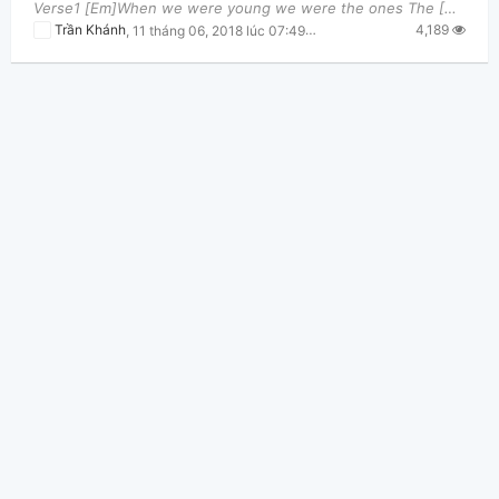
Verse1 [Em]When we were young we were the ones The [C]kings and queens, oh yeah we ruled the [G
4,189
Trần Khánh
,
11 tháng 06, 2018 lúc 07:49pm