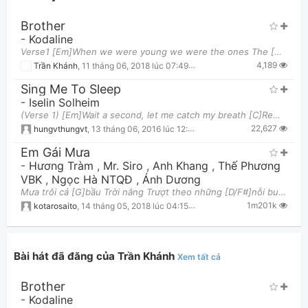
Brother
-
Kodaline
Verse1 [Em]When we were young we were the ones The [C]kings and queens, oh yeah we ruled the [G
4,189
Trần Khánh
,
11 tháng 06, 2018 lúc 07:49pm
Sing Me To Sleep
-
Iselin Solheim
(Verse 1) [Em]Wait a second, let me catch my breath [C]Remind me how it feels to hear your voice [Em
Thông tin chung
22,627
hungvthungvt
,
13 tháng 06, 2016 lúc 12:34am
Em Gái Mưa
-
Hương Tràm
,
Mr. Siro
,
Anh Khang
,
Thế Phương
VBK
,
Ngọc Hà NTQĐ
,
Ánh Dương
Mưa trôi cả [G]bầu Trời nắng Trượt theo những [D/F#]nỗi buồn Thấm ướt lệ [Em7]sầu môi đắng Vì đ
1m201k
kotarosaito
,
14 tháng 05, 2018 lúc 04:15am
Bài hát đã đăng của Trần Khánh
Xem tất cả
Brother
-
Kodaline